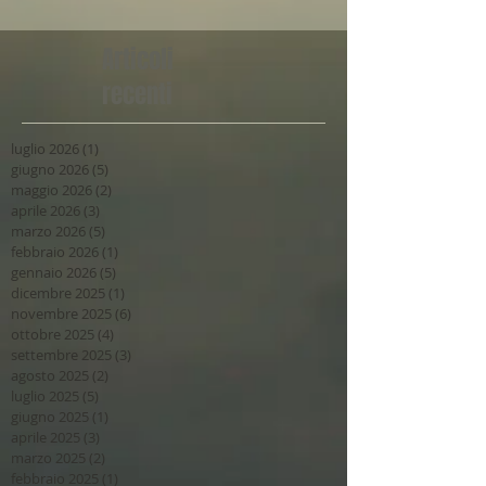
Articoli
recenti
luglio 2026
(1)
1 post
giugno 2026
(5)
5 post
maggio 2026
(2)
2 post
aprile 2026
(3)
3 post
marzo 2026
(5)
5 post
febbraio 2026
(1)
1 post
gennaio 2026
(5)
5 post
dicembre 2025
(1)
1 post
novembre 2025
(6)
6 post
ottobre 2025
(4)
4 post
settembre 2025
(3)
3 post
agosto 2025
(2)
2 post
luglio 2025
(5)
5 post
giugno 2025
(1)
1 post
aprile 2025
(3)
3 post
marzo 2025
(2)
2 post
febbraio 2025
(1)
1 post