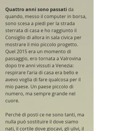
Quattro anni sono passati
 da 
quando, messo il computer in borsa, 
sono scesa a piedi per la strada 
sterrata di casa e ho raggiunto il 
Consiglio di allora in sala civica per 
mostrare il mio piccolo progetto.
Quel 2015 era un momento di 
passaggio, ero tornata a Valrovina 
dopo tre anni vissuti a Venezia: 
respirare l'aria di casa era bello e 
avevo voglia di fare qualcosa per il 
mio paese. Un paese piccolo di 
numero, ma sempre grande nel 
cuore.
Perchè di posti ce ne sono tanti, ma 
nulla può sostituire il dove siamo 
nati, il cortile dove giocavi, gli ulivi, il 