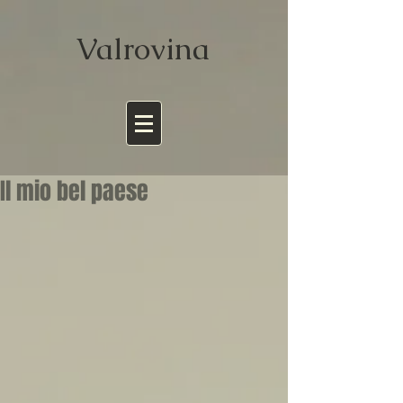
Valrov
ina
Il mio bel paese