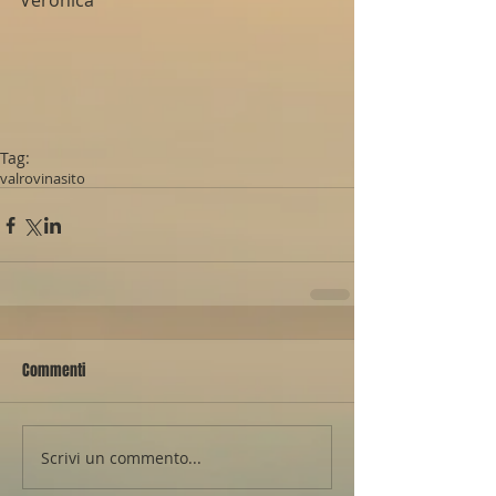
Veronica
Tag:
valrovina
sito
Commenti
Scrivi un commento...