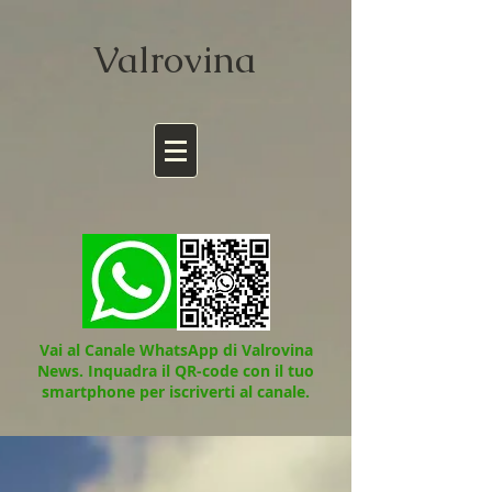
Valrov
ina
Vai al Canale WhatsApp di Valrovina
News.
Inquadra il QR-code con il tuo
smartphone per iscriverti al canale.