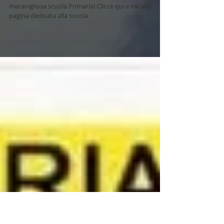
Valrovina 13 dicembre 2025 e 17
gennaio 2026
VI ASPETTIAMO! Venite a vedere la nostra
meravigliosa scuola Primaria! Clicca qui e vai alla
pagina dedicata alla scuola