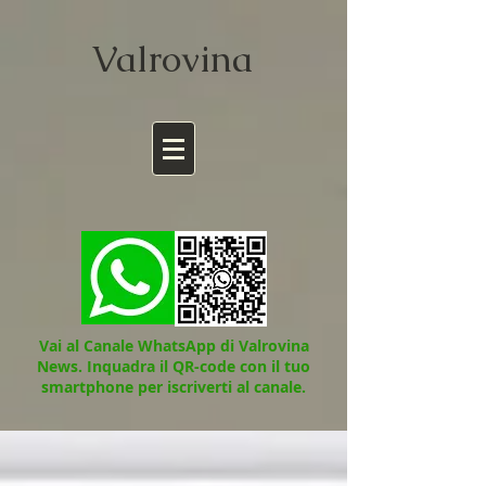
Valrov
ina
Vai al Canale WhatsApp di Valrovina
News.
Inquadra il QR-code con il tuo
smartphone per iscriverti al canale.