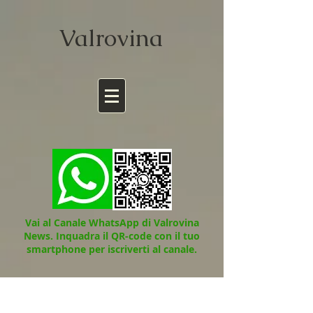
Valrov
ina
Vai al Canale WhatsApp di Valrovina
News.
Inquadra il QR-code con il tuo
smartphone per iscriverti al canale.