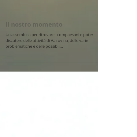
sangue del 16 marzo, a...
Il nostro momento
Un'assemblea per ritrovare i compaesani e poter
discutere delle attività di Valrovina, delle varie
problematiche e delle possibili...