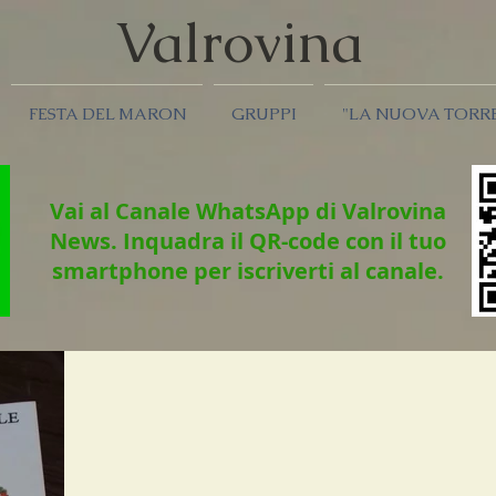
Valrov
ina
FESTA DEL MARON
GRUPPI
"LA NUOVA TORR
Vai al Canale WhatsApp di Valrovina
News.
Inquadra il QR-code con il tuo
smartphone per iscriverti al canale.