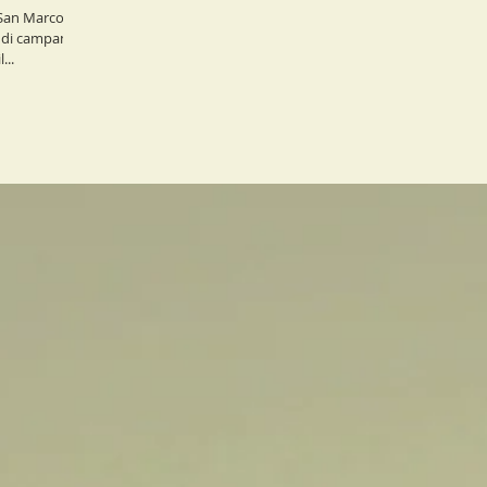
San Marco ci
 di campanelli
...