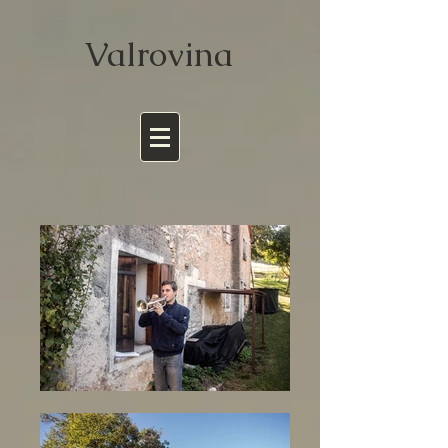
Valrov
ina