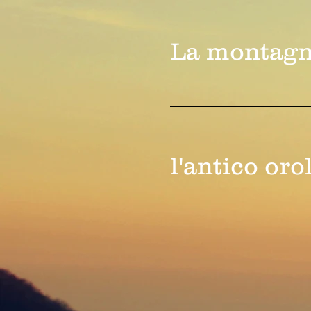
La montagn
l'antico oro