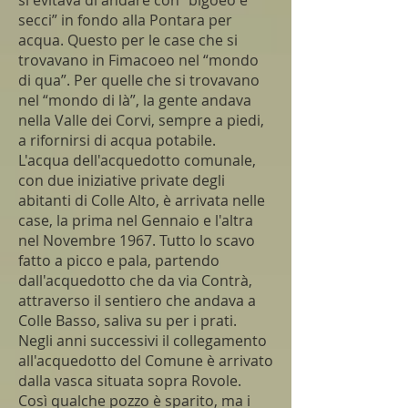
si evitava di andare con “bigoeo e
secci” in fondo alla Pontara per
acqua. Questo per le case che si
trovavano in Fimacoeo nel “mondo
di qua”. Per quelle che si trovavano
nel “mondo di là”, la gente andava
nella Valle dei Corvi, sempre a piedi,
a rifornirsi di acqua potabile.
L'acqua dell'acquedotto comunale,
con due iniziative private degli
abitanti di Colle Alto, è arrivata nelle
case, la prima nel Gennaio e l'altra
nel Novembre 1967. Tutto lo scavo
fatto a picco e pala, partendo
dall'acquedotto che da via Contrà,
attraverso il sentiero che andava a
Colle Basso, saliva su per i prati.
Negli anni successivi il collegamento
all'acquedotto del Comune è arrivato
dalla vasca situata sopra Rovole.
Così qualche pozzo è sparito, ma i