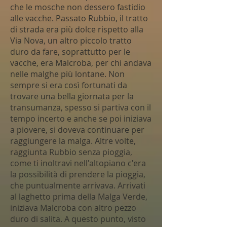
che le mosche non dessero fastidio
alle vacche. Passato Rubbio, il tratto
di strada era più dolce rispetto alla
Via Nova, un altro piccolo tratto
duro da fare, soprattutto per le
vacche, era Malcroba, per chi andava
nelle malghe più lontane. Non
sempre si era così fortunati da
trovare una bella giornata per la
transumanza, spesso si partiva con il
tempo incerto e anche se poi iniziava
a piovere, si doveva continuare per
raggiungere la malga. Altre volte,
raggiunta Rubbio senza pioggia,
come ti inoltravi nell'altopiano c'era
la possibilità di prendere la pioggia,
che puntualmente arrivava. Arrivati
al laghetto prima della Malga Verde,
iniziava Malcroba con altro pezzo
duro di salita. A questo punto, visto