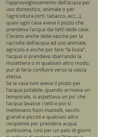
l'approvvigionamento dell'acqua per
uso domestico, animale o per
l'agricoltura (orti, tabacco, ecc...),
quasi ogni casa aveva il pozzo che
prendeva l'acqua dai tetti delle case.
C'erano anche delle vasche per la
raccolta dell'acqua ad uso animale,
agricolo e anche per fare “la lissia”,
l'acqua si prendeva sbarrando la
mulattiera o in qualsiasi altro modo,
pur di farla confluire verso la vasca
stessa.
Se la casa non aveva il pozzo per
l'acqua potabile, quando arrivava un
temporale, si aspettava un po' che
l'acqua lavasse i tetti e poi si
mettevano fuori mastelli, secchi
grandi e piccoli e qualsiasi altro
recipiente per prendere acqua
pulitissima, così per un paio di giorni