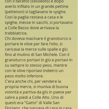
con il falcetto (sesoeoto) e dopo
averlo infilato in un grande pettine
(pettenon) si tagliavano le spighe.
Così la paglia restava a casa e le
spighe, messe in sacchi, si portavano
a Colle Basso dove arrivava la
trebbiatrice.
Chi doveva macinare il granoturco o
portare le olive per fare l'olio, si
caricava la merce sulle spalle e giù
fino al mulino di San Michele. Con il
granoturco portavi in giù e portavi in
su sempre lo stesso peso, mentre
con le olive riportavi indietro un
peso molto inferiore.
C'era anche chi, per vendere la
propria merce, si muniva di buona
volontà e partiva da giù in paese per
salire a piedi a Colle Alto. Uno di
questi era “Gatto” di Valle San
Floriano, che passava di casa in casa