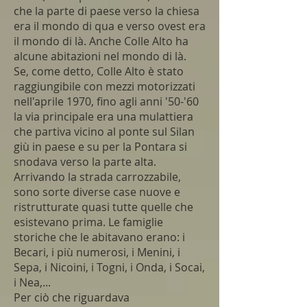
che la parte di paese verso la chiesa
era il mondo di qua e verso ovest era
il mondo di là. Anche Colle Alto ha
alcune abitazioni nel mondo di là.
Se, come detto, Colle Alto è stato
raggiungibile con mezzi motorizzati
nell'aprile 1970, fino agli anni '50-'60
la via principale era una mulattiera
che partiva vicino al ponte sul Silan
giù in paese e su per la Pontara si
snodava verso la parte alta.
Arrivando la strada carrozzabile,
sono sorte diverse case nuove e
ristrutturate quasi tutte quelle che
esistevano prima. Le famiglie
storiche che le abitavano erano: i
Becari, i più numerosi, i Menini, i
Sepa, i Nicoini, i Togni, i Onda, i Socai,
i Nea,...
Per ciò che riguardava