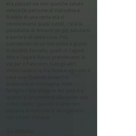
era passati via con qualche saluto
veloce (le persone di Valrovina e
Rubbio di una certa età si
conoscevano quasi tutte), c'era la
possibilità di femarsi un pò, salutarsi
e parlare di tante cose. Poi,
scendendo verso Valrovina e giunti
in località Forcella, quelli di Fagarè
Alto e Fagarè Basso prendevano la
via per il Pascolon, tutti gli altri
imboccavano la Via Nova e ognuno a
casa sua. Quando le vacche
andavano in montagna, nelle
famiglie c'era bisogno del latte e a
questo si provvedeva allevando uno
o due capre. Quando il latte non
bastava le mamme lo allungavano
con un po' d'acqua.
GLI ANIMALI