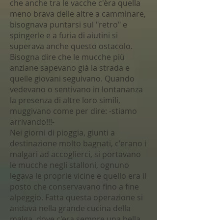
che anche tra le vacche c'èra quella
meno brava delle altre a camminare,
bisognava puntarsi sul "retro" e
spingerle e a furia di aiutini si
superava anche questo ostacolo.
Bisogna dire che le mucche più
anziane sapevano già la strada e
quelle giovani seguivano. Quando
vedevano o sentivano in lontananza
la presenza di altre loro simili,
muggivano come per dire: -stiamo
arrivando!!!-
Nei giorni di pioggia, giunti a
destinazione molto bagnati, c'erano i
malgari ad accoglierci, si portavano
le mucche negli stalloni, ognuno
legava le proprie vicine e quello era il
posto che conservavano fino a fine
alpeggio. Fatta questa operazione si
andava nella grande cucina della
malga, dove c'era sempre una bella