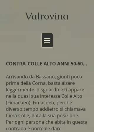
Valrov
ina
CONTRA' COLLE ALTO ANNI 50-60...
Arrivando da Bassano, giunti poco
prima della Corna, basta alzare
leggermente lo sguardo e ti appare
nella quasi sua interezza Colle Alto
(Fimacoeo). Fimacoeo, perché
diverso tempo addietro si chiamava
Cima Colle, data la sua posizione.
Per ogni persona che abita in questa
contrada è normale dare