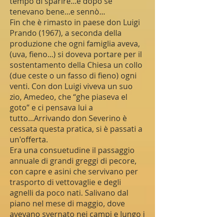
tempo di sparire...e dopo se
tenevano bene...e sennò...
Fin che è rimasto in paese don Luigi
Prando (1967), a seconda della
produzione che ogni famiglia aveva,
(uva, fieno...) si doveva portare per il
sostentamento della Chiesa un collo
(due ceste o un fasso di fieno) ogni
venti. Con don Luigi viveva un suo
zio, Amedeo, che “ghe piaseva el
goto” e ci pensava lui a
tutto...Arrivando don Severino è
cessata questa pratica, si è passati a
un'offerta.
Era una consuetudine il passaggio
annuale di grandi greggi di pecore,
con capre e asini che servivano per
trasporto di vettovaglie e degli
agnelli da poco nati. Salivano dal
piano nel mese di maggio, dove
avevano svernato nei campi e lungo i