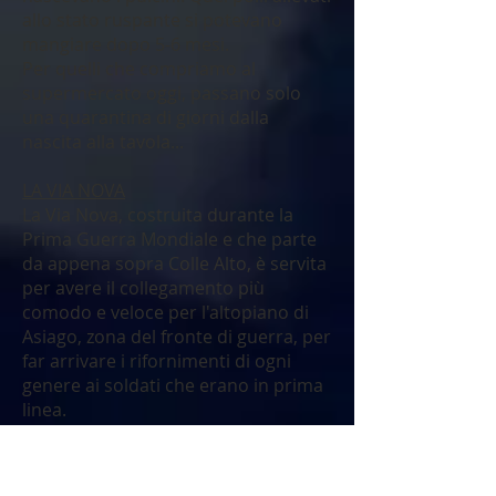
allo stato ruspante si potevano
mangiare dopo 5-6 mesi.
Per quelli che compriamo al
supermercato oggi, passano solo
una quarantina di giorni dalla
nascita alla tavola...
LA VIA NOVA
La Via Nova, costruita durante la
Prima Guerra Mondiale e che parte
da appena sopra Colle Alto, è servita
per avere il collegamento più
comodo e veloce per l'altopiano di
Asiago, zona del fronte di guerra, per
far arrivare i rifornimenti di ogni
genere ai soldati che erano in prima
linea.
La Via Nova, che ai tempi in cui
c'erano soltanto sentieri (trodi)
sembrava un' autostrada, finita la