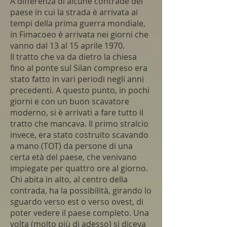
A differenza di alcune contrade del
paese in cui la strada è arrivata ai
tempi della prima guerra mondiale,
in Fimacoeo è arrivata nei giorni che
vanno dal 13 al 15 aprile 1970.
Il tratto che va da dietro la chiesa
fino al ponte sul Silan compreso era
stato fatto in vari periodi negli anni
precedenti. A questo punto, in pochi
giorni e con un buon scavatore
moderno, si è arrivati a fare tutto il
tratto che mancava. Il primo stralcio
invece, era stato costruito scavando
a mano (TOT) da persone di una
certa età del paese, che venivano
impiegate per quattro ore al giorno.
Chi abita in alto, al centro della
contrada, ha la possibilità, girando lo
sguardo verso est o verso ovest, di
poter vedere il paese completo. Una
volta (molto più di adesso) si diceva