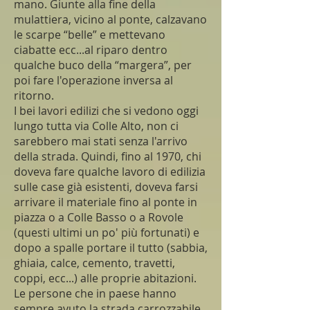
mano. Giunte alla fine della
mulattiera, vicino al ponte, calzavano
le scarpe “belle” e mettevano
ciabatte ecc...al riparo dentro
qualche buco della “margera”, per
poi fare l'operazione inversa al
ritorno.
I bei lavori edilizi che si vedono oggi
lungo tutta via Colle Alto, non ci
sarebbero mai stati senza l'arrivo
della strada. Quindi, fino al 1970, chi
doveva fare qualche lavoro di edilizia
sulle case già esistenti, doveva farsi
arrivare il materiale fino al ponte in
piazza o a Colle Basso o a Rovole
(questi ultimi un po' più fortunati) e
dopo a spalle portare il tutto (sabbia,
ghiaia, calce, cemento, travetti,
coppi, ecc...) alle proprie abitazioni.
Le persone che in paese hanno
sempre avuto la strada carrozzabile