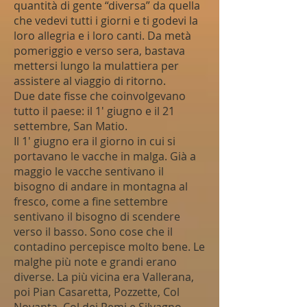
quantità di gente “diversa” da quella
che vedevi tutti i giorni e ti godevi la
loro allegria e i loro canti. Da metà
pomeriggio e verso sera, bastava
mettersi lungo la mulattiera per
assistere al viaggio di ritorno.
Due date fisse che coinvolgevano
tutto il paese: il 1' giugno e il 21
settembre, San Matio.
Il 1' giugno era il giorno in cui si
portavano le vacche in malga. Già a
maggio le vacche sentivano il
bisogno di andare in montagna al
fresco, come a fine settembre
sentivano il bisogno di scendere
verso il basso. Sono cose che il
contadino percepisce molto bene. Le
malghe più note e grandi erano
diverse. La più vicina era Vallerana,
poi Pian Casaretta, Pozzette, Col