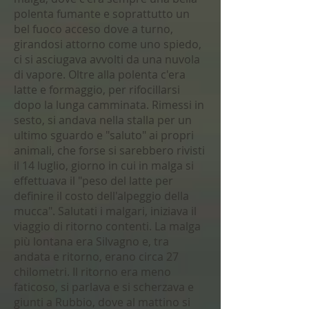
polenta fumante e soprattutto un
bel fuoco acceso dove a turno,
girandosi attorno come uno spiedo,
ci si asciugava avvolti da una nuvola
di vapore. Oltre alla polenta c'era
latte e formaggio, per rifocillarsi
dopo la lunga camminata. Rimessi in
sesto, si andava nella stalla per un
ultimo sguardo e "saluto" ai propri
animali, che forse si sarebbero rivisti
il 14 luglio, giorno in cui in malga si
effettuava il "peso del latte per
definire il costo dell'alpeggio della
mucca". Salutati i malgari, iniziava il
viaggio di ritorno contenti. La malga
più lontana era Silvagno e, tra
andata e ritorno, erano circa 27
chilometri. Il ritorno era meno
faticoso, si parlava e si scherzava e
giunti a Rubbio, dove al mattino si