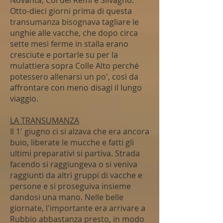
Novanta, Col dei Remi e Silvagno.
Otto-dieci giorni prima di questa
transumanza bisognava tagliare le
unghie alle vacche, che dopo circa
sette mesi ferme in stalla erano
cresciute e portarle su per la
mulattiera sopra Colle Alto perché
potessero allenarsi un po', così da
affrontare con meno disagi il lungo
viaggio.
LA TRANSUMANZA
Il 1' giugno ci si alzava che era ancora
buio, liberate le mucche e fatti gli
ultimi preparativi si partiva. Strada
facendo si raggiungeva o si veniva
raggiunti da altri gruppi di vacche e
persone e si proseguiva insieme
dandosi una mano. Nelle belle
giornate, l'importante era arrivare a
Rubbio abbastanza presto, in modo