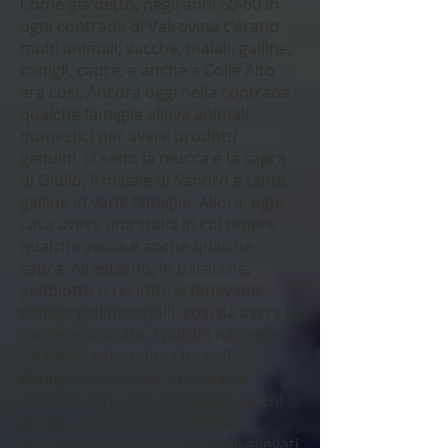
Come già detto, negli anni 50-60 in
ogni contrada di Valrovina c'erano
molti animali, vacche, maiali, galline,
conigli, capre, e anche a Colle Alto
era così. Ancora oggi nella contrada
qualche famiglia alleva animali
domestici per avere prodotti
genuini, ci sono la mucca e la capra
di Giulio, il maiale di Sandro e tante
galline in varie famiglie. Allora, ogni
casa aveva una stalla in cui tenere
qualche vacca e anche qualche
capra. All'esterno, in baracche,
gabbiotto o recinto, si tenevano
conigli, galline e polli, così da avere la
carne assicurata. I pulcini nascevano
"in casa", vale a dire che nelle
famiglie si metteva a covare la
chioccia con uova fecondate da chi
aveva un gallo e dopo 21 giorni
nascevano i pulcini. Quei polli allevati