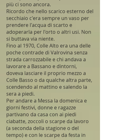
più ci sono ancora.
Ricordo che nello scarico esterno del
secchiaio c'era sempre un vaso per
prendere l'acqua di scarto e
adoperarla per l'orto o altri usi. Non
si buttava via niente.
Fino al 1970, Colle Alto era una delle
poche contrade di Valrovina senza
strada carrozzabile e chi andava a
lavorare a Bassano e dintorni,
doveva lasciare il proprio mezzo a
Colle Basso o da qualche altra parte,
scendendo al mattino e salendo la
sera a piedi.
Per andare a Messa la domenica e
giorni festivi, donne e ragazze
partivano da casa con ai piedi
ciabatte, zoccoli o scarpe da lavoro
(a seconda della stagione o del
tempo) e con le scarpe da festa in