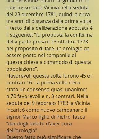
alla decisione: difatti l'argomento fu
ridiscusso dalla Vicinia nella seduta
del 23 dicembre 1781, quindi a circa
tre anni di distanza dalla prima volta.
Il testo della deliberazione adottata è
il seguente: “fu proposta la conferma
della parte presa il 23 ottobre 1778
nel proposito di fare un orologio da
essere posto nel campanile di
questa chiesa a commodo di questa
popolazione”.
I favorevoli questa volta furono 45 e i
contrari 16. La prima volta c'era
stato un consenso quasi unanime:
n.70 favorevoli e n. 3 contrari. Nella
seduta del 9 febbraio 1783 la Vicinia
incaricò come nuovo campanaro il
signor Marco figlio di Pietro Tasca
“dandogli debito d'aver cura
dell'orologio”.
Questo fatto può significare che