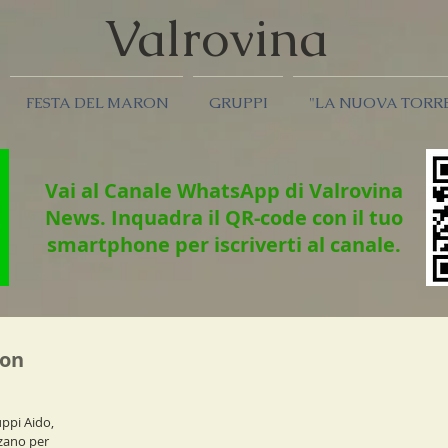
Valrov
ina
FESTA DEL MARON
GRUPPI
"LA NUOVA TORR
Vai al Canale WhatsApp di Valrovina
News.
Inquadra il QR-code con il tuo
smartphone per iscriverti al canale.
con
uppi Aido,
zzano per