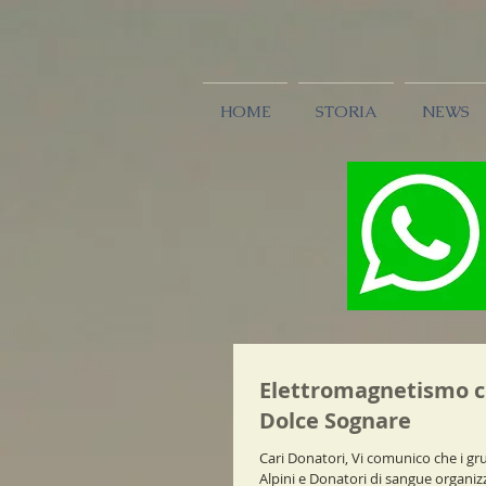
HOME
STORIA
NEWS
Elettromagnetismo 
Dolce Sognare
Cari Donatori, Vi comunico che i gr
Alpini e Donatori di sangue organi