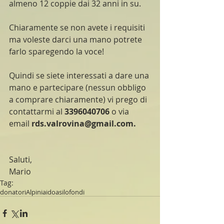
almeno 12 coppie dai 32 anni in su.
Chiaramente se non avete i requisiti 
ma voleste darci una mano potrete 
farlo sparegendo la voce!
Quindi se siete interessati a dare una 
mano e partecipare (nessun obbligo 
a comprare chiaramente) vi prego di 
contattarmi al 
3396040706
 o via 
email 
rds.valrovina@gmail.com.
Saluti,
Mario
Tag:
donatori
Alpini
aido
asilo
fondi