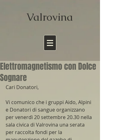
Valrov
ina
Elettromagnetismo con Dolce
Sognare
Cari Donatori,
Vi comunico che i gruppi Aido, Alpini 
e Donatori di sangue organizzano 
per venerdì 20 settembre 20.30 nella 
sala civica di Valrovina una serata 
per raccolta fondi per la 
manutenzione del gazebo di 