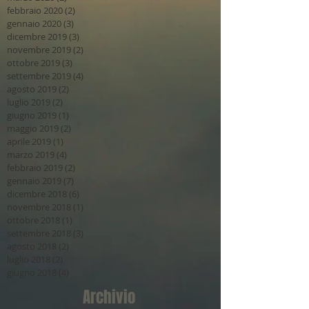
febbraio 2020
(2)
2 post
gennaio 2020
(3)
3 post
dicembre 2019
(3)
3 post
novembre 2019
(2)
2 post
ottobre 2019
(3)
3 post
settembre 2019
(4)
4 post
agosto 2019
(2)
2 post
luglio 2019
(2)
2 post
giugno 2019
(1)
1 post
maggio 2019
(2)
2 post
aprile 2019
(1)
1 post
marzo 2019
(4)
4 post
febbraio 2019
(2)
2 post
gennaio 2019
(7)
7 post
dicembre 2018
(6)
6 post
novembre 2018
(1)
1 post
ottobre 2018
(1)
1 post
settembre 2018
(3)
3 post
agosto 2018
(2)
2 post
luglio 2018
(2)
2 post
giugno 2018
(4)
4 post
Archivio