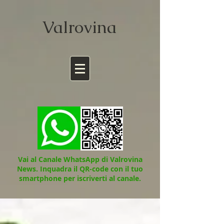
Valrov
ina
Vai al Canale WhatsApp di Valrovina
News.
Inquadra il QR-code con il tuo
smartphone per iscriverti al canale.