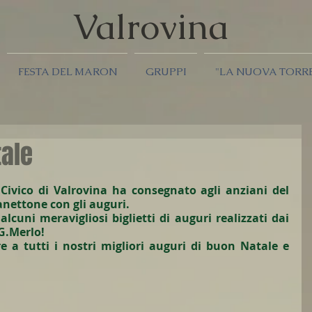
Valrov
ina
FESTA DEL MARON
GRUPPI
"LA NUOVA TORR
tale
Civico di Valrovina ha consegnato agli anziani del 
anettone con gli auguri.
uni meravigliosi biglietti di auguri realizzati dai 
G.Merlo!
e a tutti i nostri migliori auguri di buon Natale e 