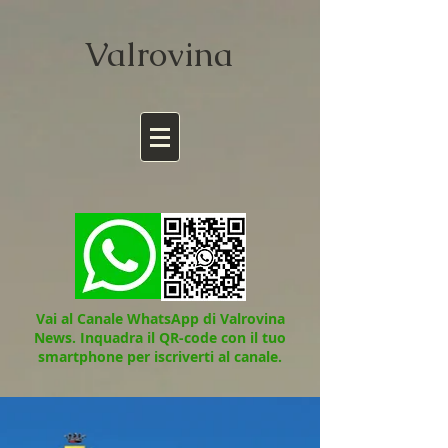
Valrov
ina
Vai al Canale WhatsApp di Valrovina
News.
Inquadra il QR-code con il tuo
smartphone per iscriverti al canale.