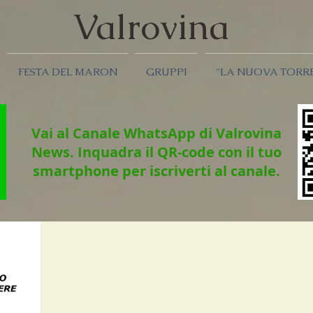
Valrov
ina
FESTA DEL MARON
GRUPPI
"LA NUOVA TORR
Vai al Canale WhatsApp di Valrovina
News.
Inquadra il QR-code con il tuo
smartphone per iscriverti al canale.