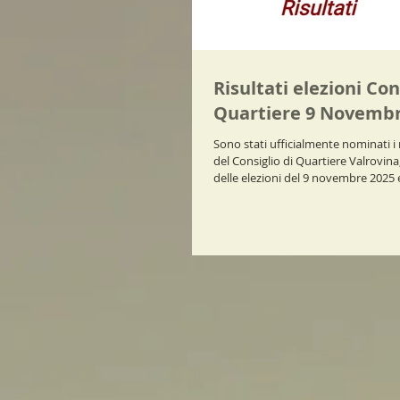
Risultati elezioni Con
Quartiere 9 Novembr
Sono stati ufficialmente nominati 
del Consiglio di Quartiere Valrovina
delle elezioni del 9 novembre 2025 
successiva proclamazione da parte 
Prossimamente verranno definite l
interne, tra cui Presidente, Vicepre
Tesoriere e Segretario. Un ringrazia
cittadini che hanno partecipato al 
augurio al nuovo gruppo!