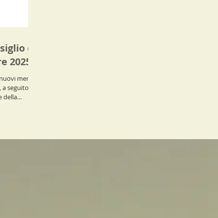
siglio di
e 2025
i nuovi membri
, a seguito
e della
del Sindaco.
e cariche
sidente,
mento a tutti i
voto e un