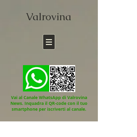
Valrov
ina
Vai al Canale WhatsApp di Valrovina
News.
Inquadra il QR-code con il tuo
smartphone per iscriverti al canale.