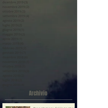
dicembre 2019
(3)
3 post
novembre 2019
(2)
2 post
ottobre 2019
(3)
3 post
settembre 2019
(4)
4 post
agosto 2019
(2)
2 post
luglio 2019
(2)
2 post
giugno 2019
(1)
1 post
maggio 2019
(2)
2 post
aprile 2019
(1)
1 post
marzo 2019
(4)
4 post
febbraio 2019
(2)
2 post
gennaio 2019
(7)
7 post
dicembre 2018
(6)
6 post
novembre 2018
(1)
1 post
ottobre 2018
(1)
1 post
settembre 2018
(3)
3 post
agosto 2018
(2)
2 post
luglio 2018
(2)
2 post
giugno 2018
(4)
4 post
Archivio