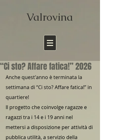
Valrov
ina
“Ci sto? Affare fatica!” 2026
Anche quest'anno è terminata la 
settimana di “Ci sto? Affare fatica!” in 
quartiere!
Il progetto che coinvolge ragazze e 
ragazzi tra i 14 e i 19 anni nel 
mettersi a disposizione per attività di 
pubblica utilità, a servizio della 