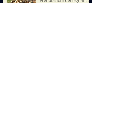
Prenotazioni del legnatico
per stagione silvana 2026-
2027
AVVISO PER LEGNATICO
STAGIONE SILVANA 2026-
2027
21 luglio 2026 ore20.45
Minifest Operaestate
Ricerca per tag
2025
Alpini
Assemblea pubblica
Bassano
Consiglio Civico
Etra
Ferrari
Festa
Festa Maron