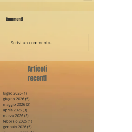
Commenti
Scrivi un commento...
Articoli
recenti
luglio 2026
(1)
1 post
giugno 2026
(5)
5 post
maggio 2026
(2)
2 post
aprile 2026
(3)
3 post
marzo 2026
(5)
5 post
febbraio 2026
(1)
1 post
gennaio 2026
(5)
5 post