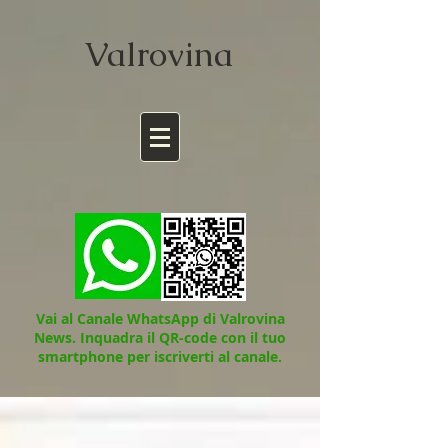
Valrov
ina
Vai al Canale WhatsApp di Valrovina
News.
Inquadra il QR-code con il tuo
smartphone per iscriverti al canale.