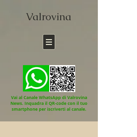
Valrov
ina
Vai al Canale WhatsApp di Valrovina
News.
Inquadra il QR-code con il tuo
smartphone per iscriverti al canale.