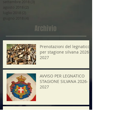
settembre 2018
(3)
3 post
agosto 2018
(2)
2 post
luglio 2018
(2)
2 post
giugno 2018
(4)
4 post
Archivio
Prenotazioni del legnatico
per stagione silvana 2026-
2027
AVVISO PER LEGNATICO
STAGIONE SILVANA 2026-
2027
21 luglio 2026 ore20.45
Minifest Operaestate