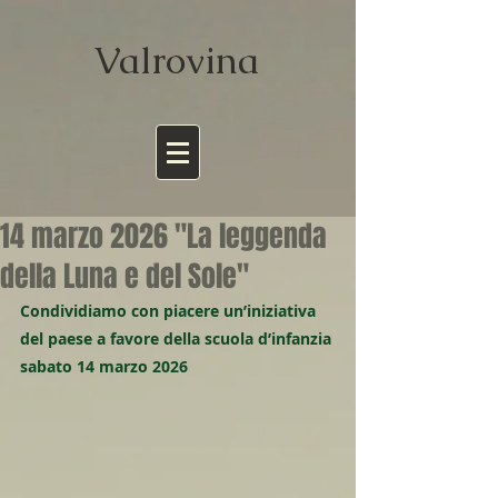
Valrov
ina
14 marzo 2026 "La leggenda
della Luna e del Sole"
Condividiamo con piacere un’iniziativa 
del paese a favore della scuola d’infanzia 
sabato 14 marzo 2026