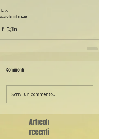
Tag:
scuola infanzia
Commenti
Scrivi un commento...
Articoli
recenti