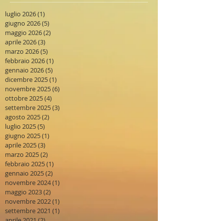
luglio 2026
(1)
1 post
giugno 2026
(5)
5 post
maggio 2026
(2)
2 post
aprile 2026
(3)
3 post
marzo 2026
(5)
5 post
febbraio 2026
(1)
1 post
gennaio 2026
(5)
5 post
dicembre 2025
(1)
1 post
novembre 2025
(6)
6 post
ottobre 2025
(4)
4 post
settembre 2025
(3)
3 post
agosto 2025
(2)
2 post
luglio 2025
(5)
5 post
giugno 2025
(1)
1 post
aprile 2025
(3)
3 post
marzo 2025
(2)
2 post
febbraio 2025
(1)
1 post
gennaio 2025
(2)
2 post
novembre 2024
(1)
1 post
maggio 2023
(2)
2 post
novembre 2022
(1)
1 post
settembre 2021
(1)
1 post
aprile 2021
(2)
2 post