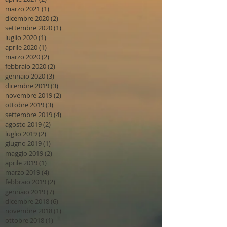
marzo 2021
(1)
1 post
dicembre 2020
(2)
2 post
settembre 2020
(1)
1 post
luglio 2020
(1)
1 post
aprile 2020
(1)
1 post
marzo 2020
(2)
2 post
febbraio 2020
(2)
2 post
gennaio 2020
(3)
3 post
dicembre 2019
(3)
3 post
novembre 2019
(2)
2 post
ottobre 2019
(3)
3 post
settembre 2019
(4)
4 post
agosto 2019
(2)
2 post
luglio 2019
(2)
2 post
giugno 2019
(1)
1 post
maggio 2019
(2)
2 post
aprile 2019
(1)
1 post
marzo 2019
(4)
4 post
febbraio 2019
(2)
2 post
gennaio 2019
(7)
7 post
dicembre 2018
(6)
6 post
novembre 2018
(1)
1 post
ottobre 2018
(1)
1 post