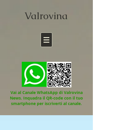
Valrov
ina
Vai al Canale WhatsApp di Valrovina
News.
Inquadra il QR-code con il tuo
smartphone per iscriverti al canale.