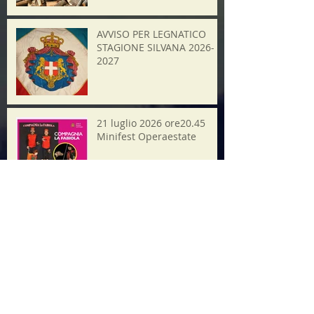
AVVISO PER LEGNATICO
STAGIONE SILVANA 2026-
2027
21 luglio 2026 ore20.45
Minifest Operaestate
Ricerca per tag
2025
Alpini
Assemblea pubblica
Bassano
Consiglio Civico
Etra
Ferrari
Festa
Festa Maron
Festa del Maron
Giornale
Grande Guerra
Il Bozzolo
Il Castagno
Museo
Natale
Rievocazione
Sangue
Torre
Video
aceto
aido