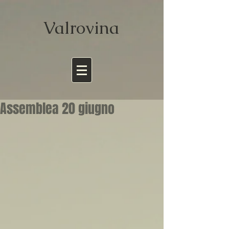
Valrov
ina
Assemblea 20 giugno