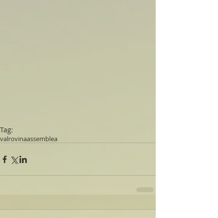
Tag:
valrovina
assemblea