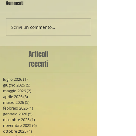
Commenti
Scrivi un commento...
Articoli
recenti
luglio 2026
(1)
1 post
giugno 2026
(5)
5 post
maggio 2026
(2)
2 post
aprile 2026
(3)
3 post
marzo 2026
(5)
5 post
febbraio 2026
(1)
1 post
gennaio 2026
(5)
5 post
dicembre 2025
(1)
1 post
novembre 2025
(6)
6 post
ottobre 2025
(4)
4 post