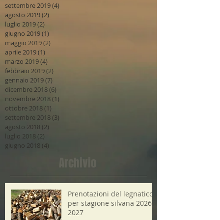
settembre 2019
(4)
4 post
agosto 2019
(2)
2 post
luglio 2019
(2)
2 post
giugno 2019
(1)
1 post
maggio 2019
(2)
2 post
aprile 2019
(1)
1 post
marzo 2019
(4)
4 post
febbraio 2019
(2)
2 post
gennaio 2019
(7)
7 post
dicembre 2018
(6)
6 post
novembre 2018
(1)
1 post
ottobre 2018
(1)
1 post
settembre 2018
(3)
3 post
agosto 2018
(2)
2 post
luglio 2018
(2)
2 post
giugno 2018
(4)
4 post
Archivio
Prenotazioni del legnatico
per stagione silvana 2026-
2027