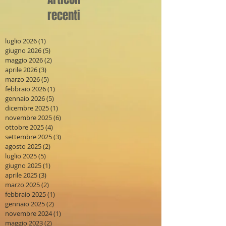
recenti
luglio 2026
(1)
1 post
giugno 2026
(5)
5 post
maggio 2026
(2)
2 post
aprile 2026
(3)
3 post
marzo 2026
(5)
5 post
febbraio 2026
(1)
1 post
gennaio 2026
(5)
5 post
dicembre 2025
(1)
1 post
novembre 2025
(6)
6 post
ottobre 2025
(4)
4 post
settembre 2025
(3)
3 post
agosto 2025
(2)
2 post
luglio 2025
(5)
5 post
giugno 2025
(1)
1 post
aprile 2025
(3)
3 post
marzo 2025
(2)
2 post
febbraio 2025
(1)
1 post
gennaio 2025
(2)
2 post
novembre 2024
(1)
1 post
maggio 2023
(2)
2 post