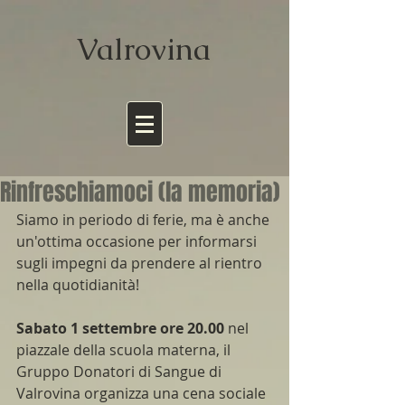
Valrov
ina
Rinfreschiamoci (la memoria)
Siamo in periodo di ferie, ma è anche 
un'ottima occasione per informarsi 
sugli impegni da prendere al rientro 
nella quotidianità!
Sabato 1 settembre ore 20.00
 nel 
piazzale della scuola materna, il 
Gruppo Donatori di Sangue di 
Valrovina organizza una cena sociale 