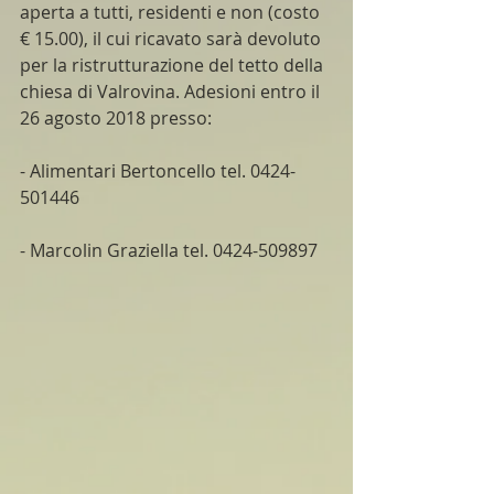
aperta a tutti, residenti e non (costo 
€ 15.00), il cui ricavato sarà devoluto 
per la ristrutturazione del tetto della 
chiesa di Valrovina. Adesioni entro il 
26 agosto 2018 presso:
- Alimentari Bertoncello tel. 0424-
501446
- Marcolin Graziella tel. 0424-509897