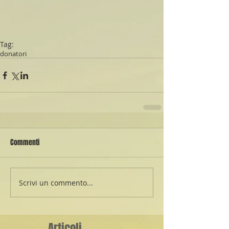
Tag:
donatori
Commenti
Scrivi un commento...
Articoli