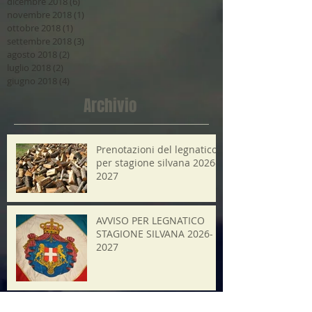
dicembre 2018
(6)
6 post
novembre 2018
(1)
1 post
ottobre 2018
(1)
1 post
settembre 2018
(3)
3 post
agosto 2018
(2)
2 post
luglio 2018
(2)
2 post
giugno 2018
(4)
4 post
Archivio
Prenotazioni del legnatico
per stagione silvana 2026-
2027
AVVISO PER LEGNATICO
STAGIONE SILVANA 2026-
2027
21 luglio 2026 ore20.45