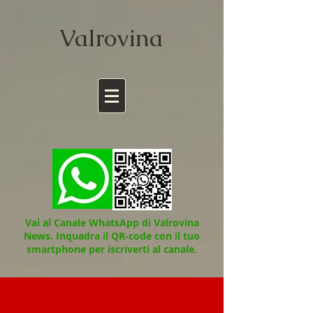
Valrov
ina
Vai al Canale WhatsApp di Valrovina
News.
Inquadra il QR-code con il tuo
smartphone per iscriverti al canale.