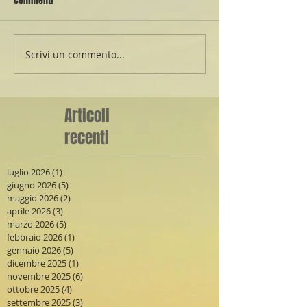
Commenti
Scrivi un commento...
Articoli
recenti
luglio 2026
(1)
1 post
giugno 2026
(5)
5 post
maggio 2026
(2)
2 post
aprile 2026
(3)
3 post
marzo 2026
(5)
5 post
febbraio 2026
(1)
1 post
gennaio 2026
(5)
5 post
dicembre 2025
(1)
1 post
novembre 2025
(6)
6 post
ottobre 2025
(4)
4 post
settembre 2025
(3)
3 post