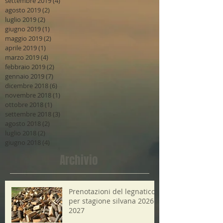
settembre 2019
(4)
4 post
agosto 2019
(2)
2 post
luglio 2019
(2)
2 post
giugno 2019
(1)
1 post
maggio 2019
(2)
2 post
aprile 2019
(1)
1 post
marzo 2019
(4)
4 post
febbraio 2019
(2)
2 post
gennaio 2019
(7)
7 post
dicembre 2018
(6)
6 post
novembre 2018
(1)
1 post
ottobre 2018
(1)
1 post
settembre 2018
(3)
3 post
agosto 2018
(2)
2 post
luglio 2018
(2)
2 post
giugno 2018
(4)
4 post
Archivio
Prenotazioni del legnatico
per stagione silvana 2026-
2027