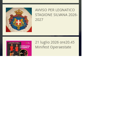
AVVISO PER LEGNATICO
STAGIONE SILVANA 2026-
2027
21 luglio 2026 ore20.45
Minifest Operaestate
Ricerca per tag
2025
Alpini
Assemblea pubblica
Bassano
Consiglio Civico
Etra
Ferrari
Festa
Festa Maron
Festa del Maron
Giornale
Grande Guerra
Il Bozzolo
Il Castagno
Museo
Natale
Rievocazione
Sangue
Torre
Video
aceto
aido