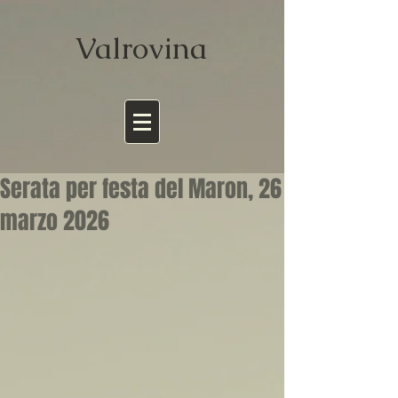
Valrov
ina
Serata per festa del Maron, 26
marzo 2026