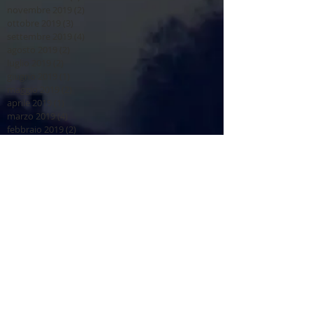
novembre 2019
(2)
2 post
ottobre 2019
(3)
3 post
settembre 2019
(4)
4 post
agosto 2019
(2)
2 post
luglio 2019
(2)
2 post
giugno 2019
(1)
1 post
maggio 2019
(2)
2 post
aprile 2019
(1)
1 post
marzo 2019
(4)
4 post
febbraio 2019
(2)
2 post
gennaio 2019
(7)
7 post
dicembre 2018
(6)
6 post
novembre 2018
(1)
1 post
ottobre 2018
(1)
1 post
settembre 2018
(3)
3 post
agosto 2018
(2)
2 post
luglio 2018
(2)
2 post
giugno 2018
(4)
4 post
Archivio
Prenotazioni del legnatico