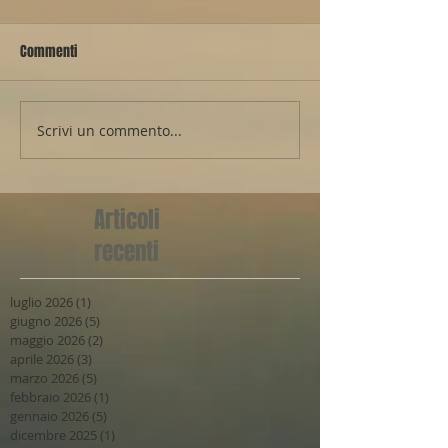
Commenti
Scrivi un commento...
Articoli
recenti
luglio 2026
(1)
1 post
giugno 2026
(5)
5 post
maggio 2026
(2)
2 post
aprile 2026
(3)
3 post
marzo 2026
(5)
5 post
febbraio 2026
(1)
1 post
gennaio 2026
(5)
5 post
dicembre 2025
(1)
1 post