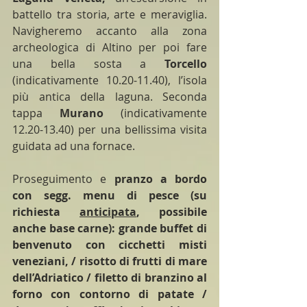
battello tra storia, arte e meraviglia. 
Navigheremo accanto alla zona 
archeologica di Altino per poi fare 
una bella sosta a 
Torcello 
(indicativamente 10.20-11.40), l’isola 
più antica della laguna. Seconda 
tappa 
Murano
 (indicativamente 
12.20-13.40) per una bellissima visita 
guidata ad una fornace.
Proseguimento e 
pranzo a bordo 
con segg. menu di pesce (su 
richiesta 
anticipata
, possibile 
anche base carne): grande buffet di 
benvenuto con cicchetti misti 
veneziani, / risotto di frutti di mare 
dell’Adriatico / filetto di branzino al 
forno con contorno di patate / 