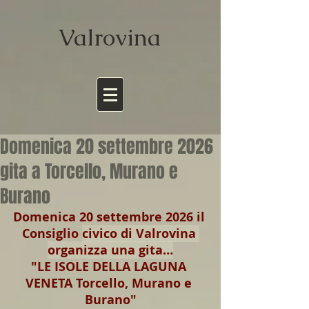
Valrov
ina
Domenica 20 settembre 2026
gita a Torcello, Murano e
Burano
Domenica 20 settembre 2026 il 
Consiglio 
civico di Valrovina 
organizza una gita…
"LE ISOLE DELLA LAGUNA 
VENETA Torcello, Murano e 
Burano"