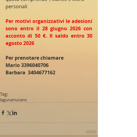
personali
Per motivi organizzativi le adesioni 
sono entro il 28 giugno 2026 con 
acconto di 50 €. Il saldo entro 30 
agosto 2026
Per prenotare chiamare 
Mario 3396040706 
Barbara  3404677162
Tag:
laguna
murano