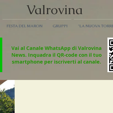
Valrov
ina
FESTA DEL MARON
GRUPPI
"LA NUOVA TORR
Vai al Canale WhatsApp di Valrovina
News.
Inquadra il QR-code con il tuo
smartphone per iscriverti al canale.