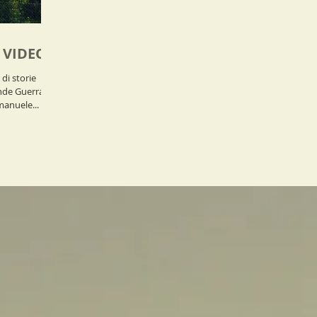
 VIDEO
nde Guerra
manuele...