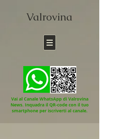
Valrov
ina
Vai al Canale WhatsApp di Valrovina
News.
Inquadra il QR-code con il tuo
smartphone per iscriverti al canale.