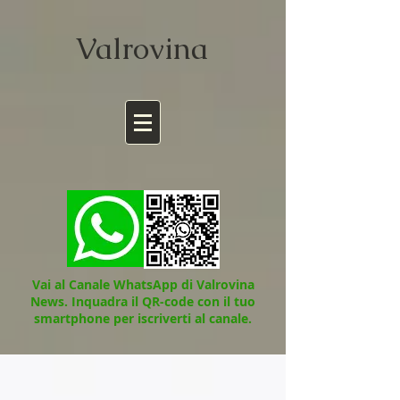
Valrov
ina
Vai al Canale WhatsApp di Valrovina
News.
Inquadra il QR-code con il tuo
smartphone per iscriverti al canale.