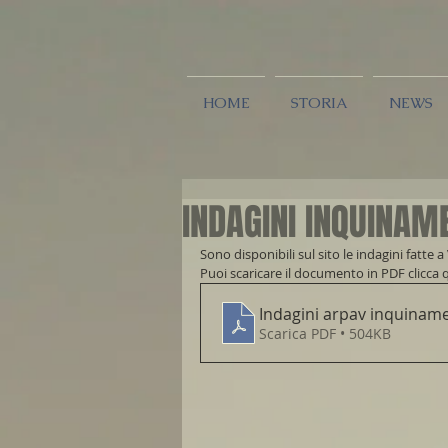
HOME
STORIA
NEWS
INDAGINI INQUINA
Sono disponibili sul sito le indagini fat
Puoi scaricare il documento in PDF clicca q
Indagini arpav inquinam
Scarica PDF • 504KB