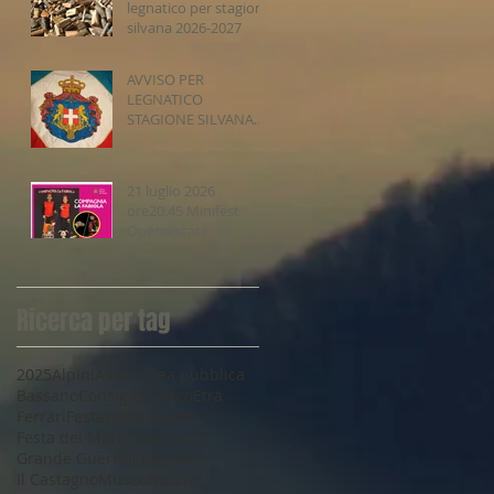
legnatico per stagione
silvana 2026-2027
AVVISO PER
LEGNATICO
STAGIONE SILVANA
2026-2027
21 luglio 2026
ore20.45 Minifest
Operaestate
Ricerca per tag
2025
Alpini
Assemblea pubblica
Bassano
Consiglio Civico
Etra
Ferrari
Festa
Festa Maron
Festa del Maron
Giornale
Grande Guerra
Il Bozzolo
Il Castagno
Museo
Natale