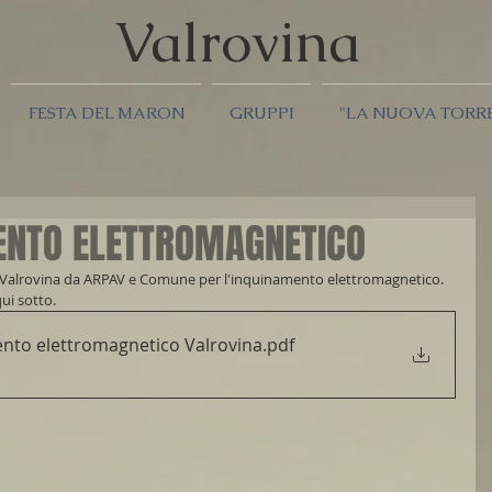
Valrov
ina
FESTA DEL MARON
GRUPPI
"LA NUOVA TORR
MENTO ELETTROMAGNETICO
te a Valrovina da ARPAV e Comune per l'inquinamento elettromagnetico.
ui sotto.
ento elettromagnetico Valrovina
.pdf