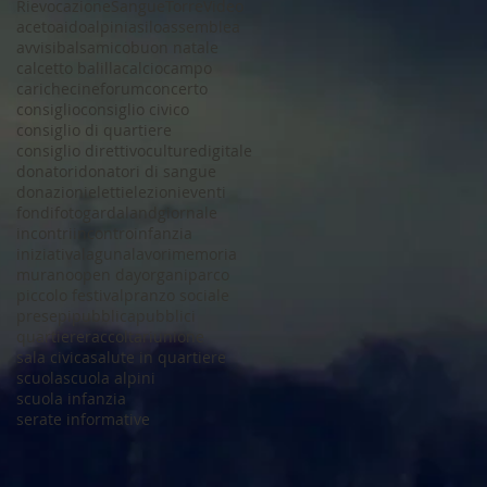
Rievocazione
Sangue
Torre
Video
aceto
aido
alpini
asilo
assemblea
avvisi
balsamico
buon natale
calcetto balilla
calcio
campo
cariche
cineforum
concerto
consiglio
consiglio civico
consiglio di quartiere
consiglio direttivo
culture
digitale
donatori
donatori di sangue
donazioni
eletti
elezioni
eventi
fondi
foto
gardaland
giornale
incontri
incontro
infanzia
iniziativa
laguna
lavori
memoria
murano
open day
organi
parco
piccolo festival
pranzo sociale
presepi
pubblica
pubblici
quartiere
raccolta
riunione
sala civica
salute in quartiere
scuola
scuola alpini
scuola infanzia
serate informative