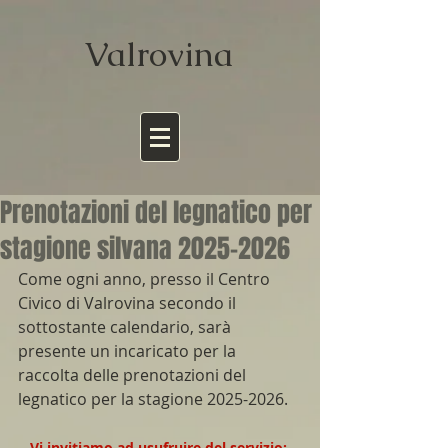
Valrov
ina
Prenotazioni del legnatico per
stagione silvana 2025-2026
Come ogni anno, presso il Centro 
Civico di Valrovina secondo il 
sottostante calendario, sarà 
presente un incaricato per la 
raccolta delle prenotazioni del 
legnatico per la stagione 2025-2026. 
Vi invitiamo ad usufruire del servizio: 