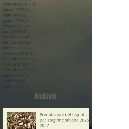
settembre 2019
(4)
4 post
agosto 2019
(2)
2 post
luglio 2019
(2)
2 post
giugno 2019
(1)
1 post
maggio 2019
(2)
2 post
aprile 2019
(1)
1 post
marzo 2019
(4)
4 post
febbraio 2019
(2)
2 post
gennaio 2019
(7)
7 post
dicembre 2018
(6)
6 post
novembre 2018
(1)
1 post
ottobre 2018
(1)
1 post
settembre 2018
(3)
3 post
agosto 2018
(2)
2 post
luglio 2018
(2)
2 post
giugno 2018
(4)
4 post
Archivio
Prenotazioni del legnatico
per stagione silvana 2026-
2027