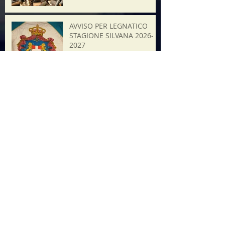
AVVISO PER LEGNATICO
STAGIONE SILVANA 2026-
2027
21 luglio 2026 ore20.45
Minifest Operaestate
Ricerca per tag
2025
Alpini
Assemblea pubblica
Bassano
Consiglio Civico
Etra
Ferrari
Festa
Festa Maron
Festa del Maron
Giornale
Grande Guerra
Il Bozzolo
Il Castagno
Museo
Natale