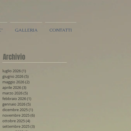
E"
GALLERIA
CONTATTI
Archivio
luglio 2026
(1)
1 post
giugno 2026
(5)
5 post
maggio 2026
(2)
2 post
aprile 2026
(3)
3 post
marzo 2026
(5)
5 post
febbraio 2026
(1)
1 post
gennaio 2026
(5)
5 post
dicembre 2025
(1)
1 post
novembre 2025
(6)
6 post
ottobre 2025
(4)
4 post
settembre 2025
(3)
3 post