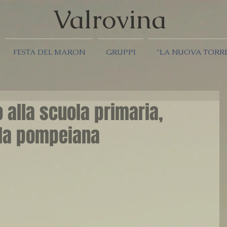
Valrov
ina
FESTA DEL MARON
GRUPPI
"LA NUOVA TORR
 alla scuola primaria,
lla pompeiana