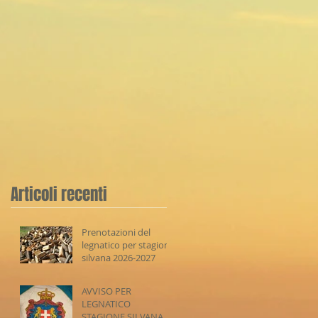
Articoli recenti
Prenotazioni del
legnatico per stagione
silvana 2026-2027
AVVISO PER
LEGNATICO
STAGIONE SILVANA