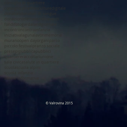
consiglio di quartiere
consiglio direttivo
culture
digitale
donatori
donatori di sangue
donazioni
eletti
elezioni
eventi
fondi
foto
gardaland
giornale
incontri
incontro
infanzia
iniziativa
laguna
lavori
memoria
murano
open day
organi
parco
piccolo festival
pranzo sociale
presepi
pubblica
pubblici
quartiere
raccolta
riunione
sala civica
salute in quartiere
scuola
scuola alpini
scuola infanzia
serate informative
​© Valrovina 2015