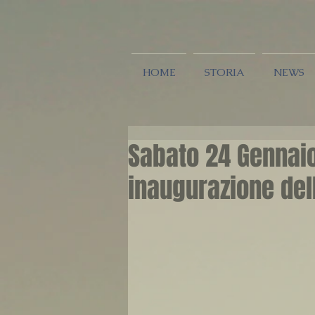
HOME
STORIA
NEWS
Sabato 24 Gennaio
inaugurazione de