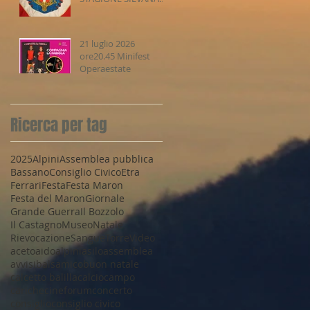
2026-2027
21 luglio 2026
ore20.45 Minifest
Operaestate
Ricerca per tag
2025
Alpini
Assemblea pubblica
Bassano
Consiglio Civico
Etra
Ferrari
Festa
Festa Maron
Festa del Maron
Giornale
Grande Guerra
Il Bozzolo
Il Castagno
Museo
Natale
Rievocazione
Sangue
Torre
Video
aceto
aido
alpini
asilo
assemblea
avvisi
balsamico
buon natale
calcetto balilla
calcio
campo
cariche
cineforum
concerto
consiglio
consiglio civico