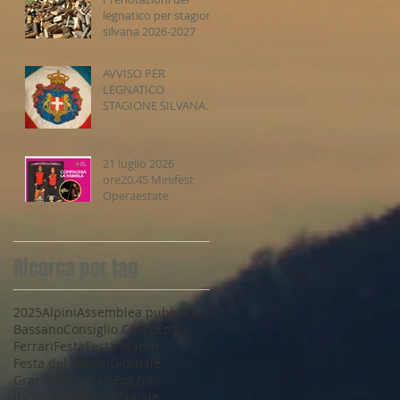
legnatico per stagione
silvana 2026-2027
AVVISO PER
LEGNATICO
STAGIONE SILVANA
2026-2027
21 luglio 2026
ore20.45 Minifest
Operaestate
Ricerca per tag
2025
Alpini
Assemblea pubblica
Bassano
Consiglio Civico
Etra
Ferrari
Festa
Festa Maron
Festa del Maron
Giornale
Grande Guerra
Il Bozzolo
Il Castagno
Museo
Natale