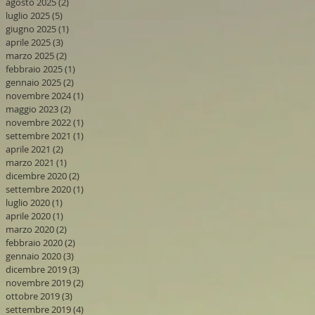
agosto 2025
(2)
2 post
luglio 2025
(5)
5 post
giugno 2025
(1)
1 post
aprile 2025
(3)
3 post
marzo 2025
(2)
2 post
febbraio 2025
(1)
1 post
gennaio 2025
(2)
2 post
novembre 2024
(1)
1 post
maggio 2023
(2)
2 post
novembre 2022
(1)
1 post
settembre 2021
(1)
1 post
aprile 2021
(2)
2 post
marzo 2021
(1)
1 post
dicembre 2020
(2)
2 post
settembre 2020
(1)
1 post
luglio 2020
(1)
1 post
aprile 2020
(1)
1 post
marzo 2020
(2)
2 post
febbraio 2020
(2)
2 post
gennaio 2020
(3)
3 post
dicembre 2019
(3)
3 post
novembre 2019
(2)
2 post
ottobre 2019
(3)
3 post
settembre 2019
(4)
4 post