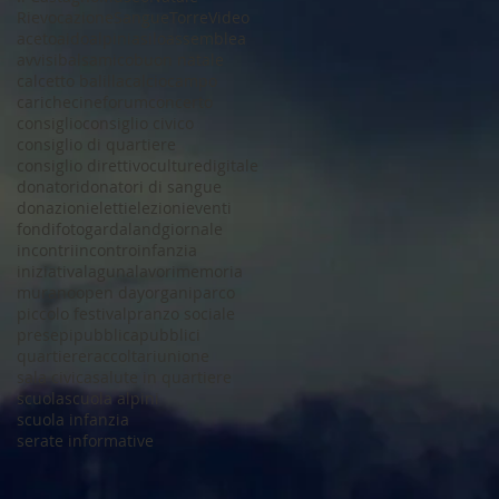
Rievocazione
Sangue
Torre
Video
aceto
aido
alpini
asilo
assemblea
avvisi
balsamico
buon natale
calcetto balilla
calcio
campo
cariche
cineforum
concerto
consiglio
consiglio civico
consiglio di quartiere
consiglio direttivo
culture
digitale
donatori
donatori di sangue
donazioni
eletti
elezioni
eventi
fondi
foto
gardaland
giornale
incontri
incontro
infanzia
iniziativa
laguna
lavori
memoria
murano
open day
organi
parco
piccolo festival
pranzo sociale
presepi
pubblica
pubblici
quartiere
raccolta
riunione
sala civica
salute in quartiere
scuola
scuola alpini
scuola infanzia
serate informative