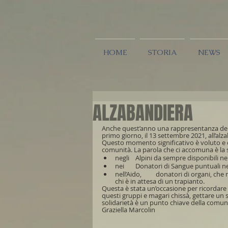
HOME
STORIA
NEWS
ALZABANDIERA
Anche quest’anno una rappresentanza dei 
primo giorno, il 13 settembre 2021, all’alza
Questo momento significativo è voluto e c
comunità. La parola che ci accomuna è la s
nell’Aido, 	donatori di organi, che nell’ultimo viaggio lasciano una grande 	speranza, anche di vita, a 
chi è in attesa di un trapianto.
Questa è stata un’occasione per ricordare ai
questi gruppi e magari chissà, gettare un 
solidarietà è un punto chiave della comun
Graziella Marcolin