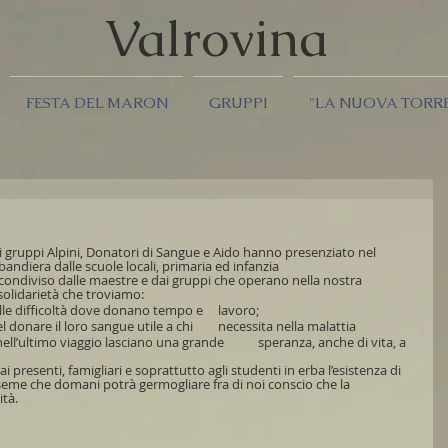
Valrov
ina
FESTA DEL MARON
GRUPPI
"LA NUOVA TORR
gruppi Alpini, Donatori di Sangue e Aido hanno presenziato nel 
bandiera dalle scuole locali, primaria ed infanzia
ondiviso dalle maestre e dai gruppi che operano nella nostra 
olidarietà che troviamo: 
negli 	Alpini da sempre disponibili nelle difficoltà dove donano tempo e 	lavoro;
nei 	Donatori di Sangue puntuali nel donare il loro sangue utile a chi 	necessita nella malattia
 presenti, famigliari e soprattutto agli studenti in erba l’esistenza di 
seme che domani potrà germogliare fra di noi conscio che la 
ità.