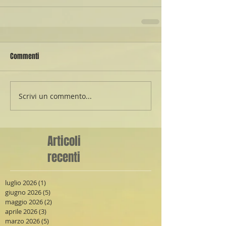
Commenti
Scrivi un commento...
Articoli
recenti
luglio 2026
(1)
1 post
giugno 2026
(5)
5 post
maggio 2026
(2)
2 post
aprile 2026
(3)
3 post
marzo 2026
(5)
5 post