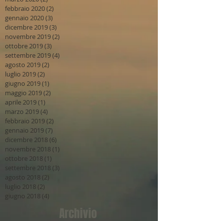
febbraio 2020
(2)
2 post
gennaio 2020
(3)
3 post
dicembre 2019
(3)
3 post
novembre 2019
(2)
2 post
ottobre 2019
(3)
3 post
settembre 2019
(4)
4 post
agosto 2019
(2)
2 post
luglio 2019
(2)
2 post
giugno 2019
(1)
1 post
maggio 2019
(2)
2 post
aprile 2019
(1)
1 post
marzo 2019
(4)
4 post
febbraio 2019
(2)
2 post
gennaio 2019
(7)
7 post
dicembre 2018
(6)
6 post
novembre 2018
(1)
1 post
ottobre 2018
(1)
1 post
settembre 2018
(3)
3 post
agosto 2018
(2)
2 post
luglio 2018
(2)
2 post
giugno 2018
(4)
4 post
Archivio