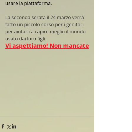
usare la piattaforma.
La seconda serata il 24 marzo verrà 
fatto un piccolo corso per i genitori 
per aiutarli a capire meglio il mondo 
usato dai loro figli.
Vi aspettiamo! Non mancate