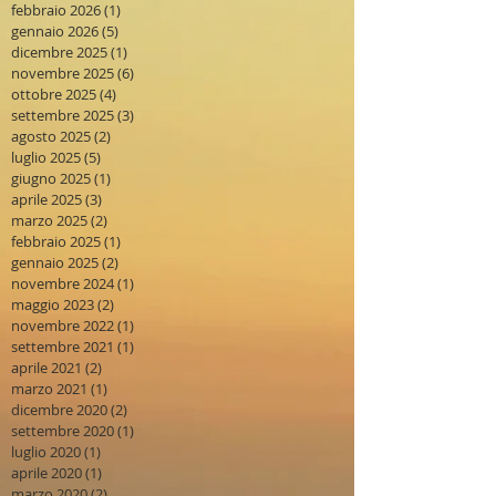
febbraio 2026
(1)
1 post
gennaio 2026
(5)
5 post
dicembre 2025
(1)
1 post
novembre 2025
(6)
6 post
ottobre 2025
(4)
4 post
settembre 2025
(3)
3 post
agosto 2025
(2)
2 post
luglio 2025
(5)
5 post
giugno 2025
(1)
1 post
aprile 2025
(3)
3 post
marzo 2025
(2)
2 post
febbraio 2025
(1)
1 post
gennaio 2025
(2)
2 post
novembre 2024
(1)
1 post
maggio 2023
(2)
2 post
novembre 2022
(1)
1 post
settembre 2021
(1)
1 post
aprile 2021
(2)
2 post
marzo 2021
(1)
1 post
dicembre 2020
(2)
2 post
settembre 2020
(1)
1 post
luglio 2020
(1)
1 post
aprile 2020
(1)
1 post
marzo 2020
(2)
2 post