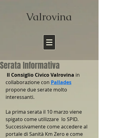
Valrov
ina
Serata Informativa
 Il Consiglio Civico Valrovina
 in 
collaborazione con
Pallades
propone due serate molto 
interessanti. 
La prima serata il 10 marzo viene 
spigato come utilizzare  lo SPID. 
Successivamente come accedere al 
portale di Sanità Km Zero e come 