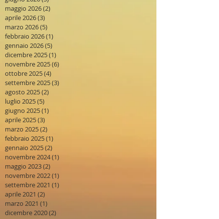
maggio 2026
(2)
2 post
aprile 2026
(3)
3 post
marzo 2026
(5)
5 post
febbraio 2026
(1)
1 post
gennaio 2026
(5)
5 post
dicembre 2025
(1)
1 post
novembre 2025
(6)
6 post
ottobre 2025
(4)
4 post
settembre 2025
(3)
3 post
agosto 2025
(2)
2 post
luglio 2025
(5)
5 post
giugno 2025
(1)
1 post
aprile 2025
(3)
3 post
marzo 2025
(2)
2 post
febbraio 2025
(1)
1 post
gennaio 2025
(2)
2 post
novembre 2024
(1)
1 post
maggio 2023
(2)
2 post
novembre 2022
(1)
1 post
settembre 2021
(1)
1 post
aprile 2021
(2)
2 post
marzo 2021
(1)
1 post
dicembre 2020
(2)
2 post