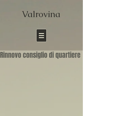
Valrov
ina
Rinnovo consiglio di quartiere