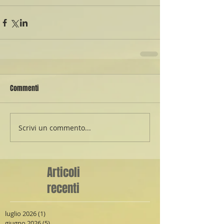
Commenti
Scrivi un commento...
Articoli
recenti
luglio 2026
(1)
1 post
giugno 2026
(5)
5 post