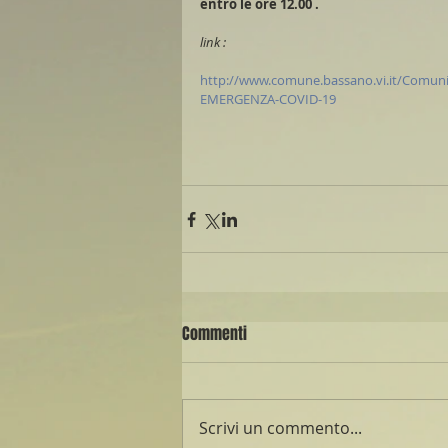
entro le ore 12.00 .
link : 
http://www.comune.bassano.vi.it/Comun
EMERGENZA-COVID-19
Commenti
Scrivi un commento...