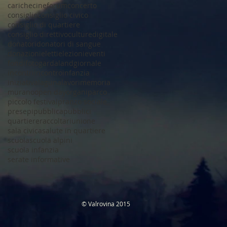
cariche
cineforum
concerto
consiglio
consiglio civico
consiglio di quartiere
consiglio direttivo
culture
digitale
donatori
donatori di sangue
donazioni
eletti
elezioni
eventi
fondi
foto
gardaland
giornale
incontri
incontro
infanzia
iniziativa
laguna
lavori
memoria
murano
open day
organi
parco
piccolo festival
pranzo sociale
presepi
pubblica
pubblici
quartiere
raccolta
riunione
sala civica
salute in quartiere
scuola
scuola alpini
scuola infanzia
serate informative
​© Valrovina 2015