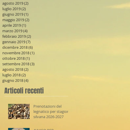
agosto 2019
(2)
2 post
luglio 2019
(2)
2 post
giugno 2019
(1)
1 post
maggio 2019
(2)
2 post
aprile 2019
(1)
1 post
marzo 2019
(4)
4 post
febbraio 2019
(2)
2 post
gennaio 2019
(7)
7 post
dicembre 2018
(6)
6 post
novembre 2018
(1)
1 post
ottobre 2018
(1)
1 post
settembre 2018
(3)
3 post
agosto 2018
(2)
2 post
luglio 2018
(2)
2 post
giugno 2018
(4)
4 post
Articoli recenti
Prenotazioni del
legnatico per stagione
silvana 2026-2027