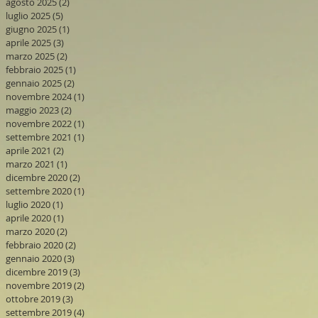
agosto 2025
(2)
2 post
luglio 2025
(5)
5 post
giugno 2025
(1)
1 post
aprile 2025
(3)
3 post
marzo 2025
(2)
2 post
febbraio 2025
(1)
1 post
gennaio 2025
(2)
2 post
novembre 2024
(1)
1 post
maggio 2023
(2)
2 post
novembre 2022
(1)
1 post
settembre 2021
(1)
1 post
aprile 2021
(2)
2 post
marzo 2021
(1)
1 post
dicembre 2020
(2)
2 post
settembre 2020
(1)
1 post
luglio 2020
(1)
1 post
aprile 2020
(1)
1 post
marzo 2020
(2)
2 post
febbraio 2020
(2)
2 post
gennaio 2020
(3)
3 post
dicembre 2019
(3)
3 post
novembre 2019
(2)
2 post
ottobre 2019
(3)
3 post
settembre 2019
(4)
4 post