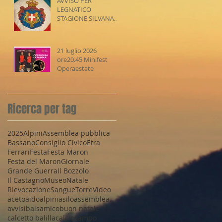
AVVISO PER
LEGNATICO
STAGIONE SILVANA
2026-2027
21 luglio 2026
ore20.45 Minifest
Operaestate
Ricerca per tag
2025
Alpini
Assemblea pubblica
Bassano
Consiglio Civico
Etra
Ferrari
Festa
Festa Maron
Festa del Maron
Giornale
Grande Guerra
Il Bozzolo
Il Castagno
Museo
Natale
Rievocazione
Sangue
Torre
Video
aceto
aido
alpini
asilo
assemblea
avvisi
balsamico
buon natale
calcetto balilla
calcio
campo