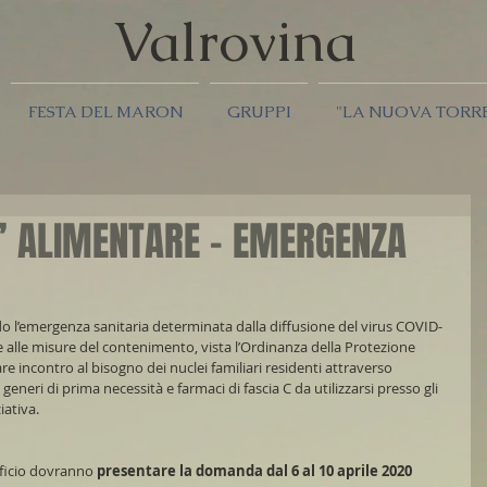
Valrov
ina
FESTA DEL MARON
GRUPPI
"LA NUOVA TORR
’ ALIMENTARE - EMERGENZA
 l’emergenza sanitaria determinata dalla diffusione del virus COVID-
 alle misure del contenimento, vista l’Ordinanza della Protezione 
e incontro al bisogno dei nuclei familiari residenti attraverso 
generi di prima necessità e farmaci di fascia C da utilizzarsi presso gli 
iativa.
eficio dovranno 
presentare la domanda dal 6 al 10 aprile 2020 