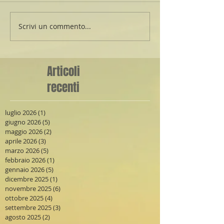
Scrivi un commento...
Articoli
recenti
luglio 2026
(1)
1 post
giugno 2026
(5)
5 post
maggio 2026
(2)
2 post
aprile 2026
(3)
3 post
marzo 2026
(5)
5 post
febbraio 2026
(1)
1 post
gennaio 2026
(5)
5 post
dicembre 2025
(1)
1 post
novembre 2025
(6)
6 post
ottobre 2025
(4)
4 post
settembre 2025
(3)
3 post
agosto 2025
(2)
2 post