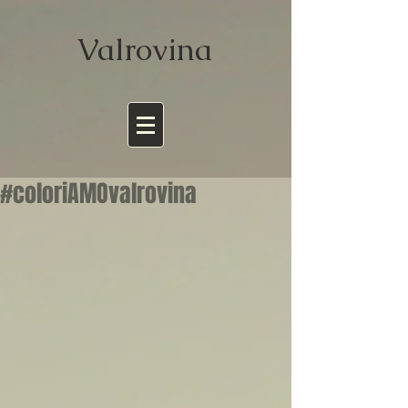
Valrov
ina
#coloriAMOvalrovina