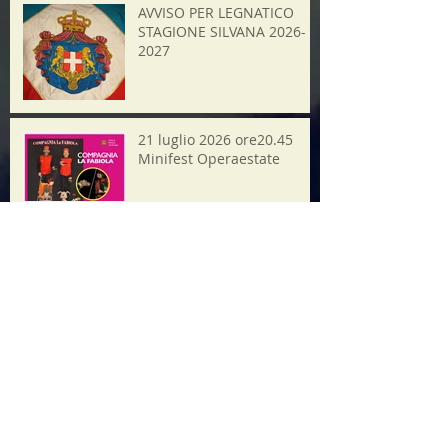
AVVISO PER LEGNATICO
STAGIONE SILVANA 2026-
2027
21 luglio 2026 ore20.45
Minifest Operaestate
Ricerca per tag
2025
Alpini
Assemblea pubblica
Bassano
Consiglio Civico
Etra
Ferrari
Festa
Festa Maron
Festa del Maron
Giornale
Grande Guerra
Il Bozzolo
Il Castagno
Museo
Natale
Rievocazione
Sangue
Torre
Video
aceto
aido
alpini
asilo
assemblea
avvisi
balsamico