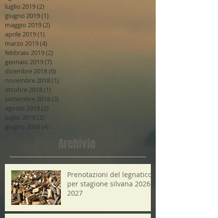
luglio 2019
(2)
2 post
giugno 2019
(1)
1 post
maggio 2019
(2)
2 post
aprile 2019
(1)
1 post
marzo 2019
(4)
4 post
febbraio 2019
(2)
2 post
gennaio 2019
(7)
7 post
dicembre 2018
(6)
6 post
novembre 2018
(1)
1 post
ottobre 2018
(1)
1 post
settembre 2018
(3)
3 post
agosto 2018
(2)
2 post
luglio 2018
(2)
2 post
giugno 2018
(4)
4 post
Archivio
Prenotazioni del legnatico
per stagione silvana 2026-
2027