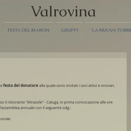
Valrov
ina
FESTA DEL MARON
GRUPPI
"LA NUOVA TORR
e 
festa del donatore
 alla quale sono invitati i soci attivi e onorari.
 il ristorante "Mirasole" - Caluga, in prima convocazione alle ore 
 l'assemblea annuale con il seguente odg.:
 morale