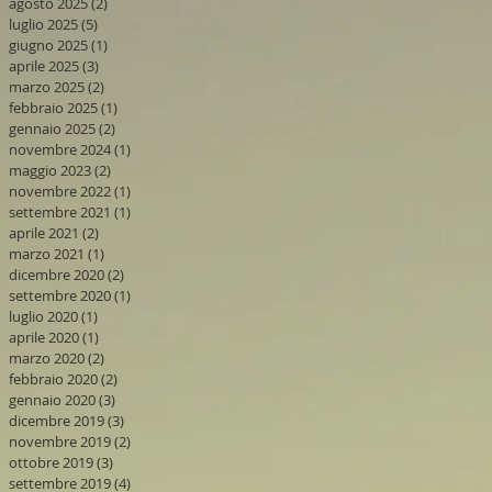
agosto 2025
(2)
2 post
luglio 2025
(5)
5 post
giugno 2025
(1)
1 post
aprile 2025
(3)
3 post
marzo 2025
(2)
2 post
febbraio 2025
(1)
1 post
gennaio 2025
(2)
2 post
novembre 2024
(1)
1 post
maggio 2023
(2)
2 post
novembre 2022
(1)
1 post
settembre 2021
(1)
1 post
aprile 2021
(2)
2 post
marzo 2021
(1)
1 post
dicembre 2020
(2)
2 post
settembre 2020
(1)
1 post
luglio 2020
(1)
1 post
aprile 2020
(1)
1 post
marzo 2020
(2)
2 post
febbraio 2020
(2)
2 post
gennaio 2020
(3)
3 post
dicembre 2019
(3)
3 post
novembre 2019
(2)
2 post
ottobre 2019
(3)
3 post
settembre 2019
(4)
4 post