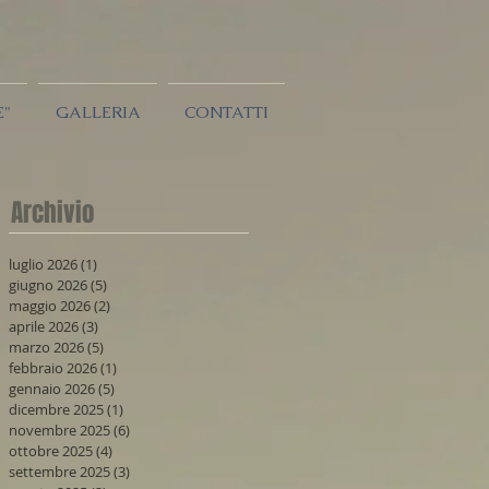
E"
GALLERIA
CONTATTI
Archivio
luglio 2026
(1)
1 post
giugno 2026
(5)
5 post
maggio 2026
(2)
2 post
aprile 2026
(3)
3 post
marzo 2026
(5)
5 post
febbraio 2026
(1)
1 post
gennaio 2026
(5)
5 post
dicembre 2025
(1)
1 post
novembre 2025
(6)
6 post
ottobre 2025
(4)
4 post
settembre 2025
(3)
3 post