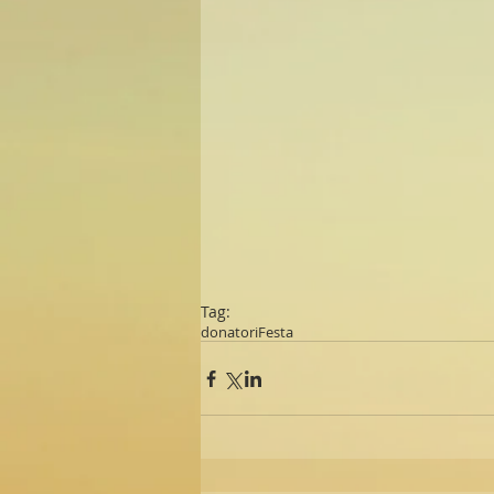
Tag:
donatori
Festa