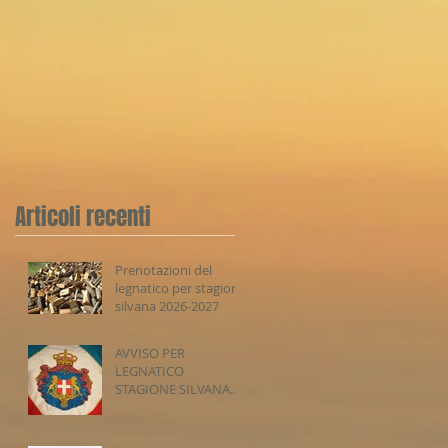
Articoli recenti
Prenotazioni del
legnatico per stagione
silvana 2026-2027
AVVISO PER
LEGNATICO
STAGIONE SILVANA
2026-2027