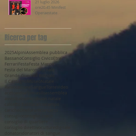
21 luglio 2026
ore20.45 Minifest
Operaestate
Ricerca per tag
2025
Alpini
Assemblea pubblica
Bassano
Consiglio Civico
Etra
Ferrari
Festa
Festa Maron
Festa del Maron
Giornale
Grande Guerra
Il Bozzolo
Il Castagno
Museo
Natale
Rievocazione
Sangue
Torre
Video
aceto
aido
alpini
asilo
assemblea
avvisi
balsamico
buon natale
calcetto balilla
calcio
campo
cariche
cineforum
concerto
consiglio
consiglio civico
consiglio di quartiere
consiglio direttivo
culture
digitale
donatori
donatori di sangue