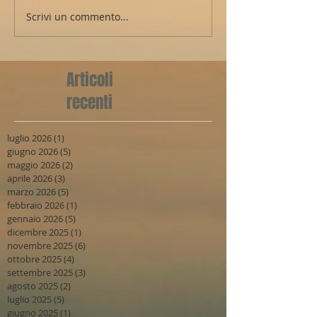
Scrivi un commento...
Articoli
recenti
luglio 2026
(1)
1 post
giugno 2026
(5)
5 post
maggio 2026
(2)
2 post
aprile 2026
(3)
3 post
marzo 2026
(5)
5 post
febbraio 2026
(1)
1 post
gennaio 2026
(5)
5 post
dicembre 2025
(1)
1 post
novembre 2025
(6)
6 post
ottobre 2025
(4)
4 post
settembre 2025
(3)
3 post
agosto 2025
(2)
2 post
luglio 2025
(5)
5 post
giugno 2025
(1)
1 post