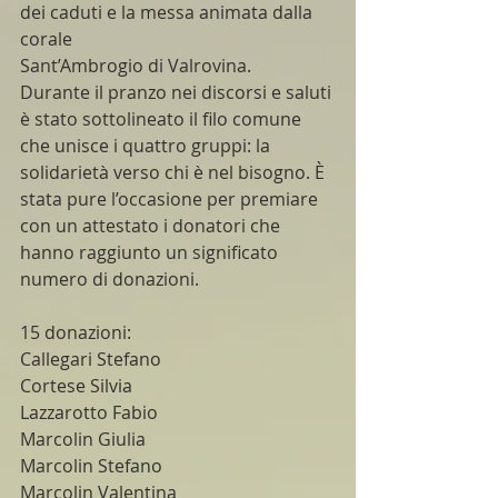
dei caduti e la messa animata dalla 
corale 
Sant’Ambrogio di Valrovina. 
Durante il pranzo nei discorsi e saluti 
è stato sottolineato il filo comune 
che unisce i quattro gruppi: la 
solidarietà verso chi è nel bisogno. È 
stata pure l’occasione per premiare 
con un attestato i donatori che 
hanno raggiunto un significato 
numero di donazioni.
15 donazioni:
Callegari Stefano
Cortese Silvia
Lazzarotto Fabio
Marcolin Giulia
Marcolin Stefano
Marcolin Valentina