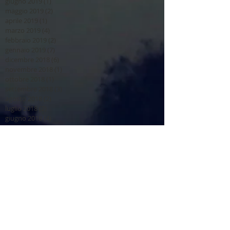
giugno 2019
(1)
1 post
maggio 2019
(2)
2 post
aprile 2019
(1)
1 post
marzo 2019
(4)
4 post
febbraio 2019
(2)
2 post
gennaio 2019
(7)
7 post
dicembre 2018
(6)
6 post
novembre 2018
(1)
1 post
ottobre 2018
(1)
1 post
settembre 2018
(3)
3 post
agosto 2018
(2)
2 post
luglio 2018
(2)
2 post
giugno 2018
(4)
4 post
Archivio
Prenotazioni del legnatico
per stagione silvana 2026-
2027
AVVISO PER LEGNATICO