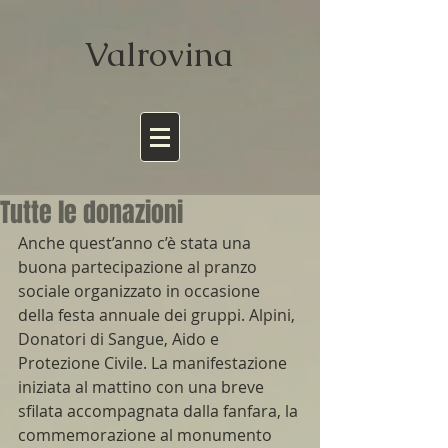
Valrov
ina
Tutte le donazioni
Anche quest’anno c’è stata una 
buona partecipazione al pranzo 
sociale organizzato in occasione 
della festa annuale dei gruppi. Alpini, 
Donatori di Sangue, Aido e 
Protezione Civile. La manifestazione 
iniziata al mattino con una breve 
sfilata accompagnata dalla fanfara, la 
commemorazione al monumento 