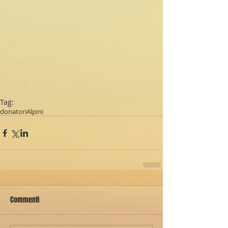
Tag:
donatori
Alpini
Commenti