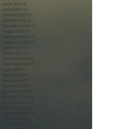
aprile 2025
(3)
3 post
marzo 2025
(2)
2 post
febbraio 2025
(1)
1 post
gennaio 2025
(2)
2 post
novembre 2024
(1)
1 post
maggio 2023
(2)
2 post
novembre 2022
(1)
1 post
settembre 2021
(1)
1 post
aprile 2021
(2)
2 post
marzo 2021
(1)
1 post
dicembre 2020
(2)
2 post
settembre 2020
(1)
1 post
luglio 2020
(1)
1 post
aprile 2020
(1)
1 post
marzo 2020
(2)
2 post
febbraio 2020
(2)
2 post
gennaio 2020
(3)
3 post
dicembre 2019
(3)
3 post
novembre 2019
(2)
2 post
ottobre 2019
(3)
3 post
settembre 2019
(4)
4 post
agosto 2019
(2)
2 post
luglio 2019
(2)
2 post