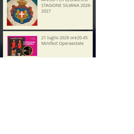
STAGIONE SILVANA 2026-
2027
21 luglio 2026 ore20.45
Minifest Operaestate
Ricerca per tag
2025
Alpini
Assemblea pubblica
Bassano
Consiglio Civico
Etra
Ferrari
Festa
Festa Maron
Festa del Maron
Giornale
Grande Guerra
Il Bozzolo
Il Castagno
Museo
Natale
Rievocazione
Sangue
Torre
Video
aceto
aido
alpini
asilo
assemblea
avvisi
balsamico
buon natale
calcetto balilla
calcio
campo