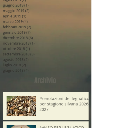
giugno 2019
(1)
1 post
maggio 2019
(2)
2 post
aprile 2019
(1)
1 post
marzo 2019
(4)
4 post
febbraio 2019
(2)
2 post
gennaio 2019
(7)
7 post
dicembre 2018
(6)
6 post
novembre 2018
(1)
1 post
ottobre 2018
(1)
1 post
settembre 2018
(3)
3 post
agosto 2018
(2)
2 post
luglio 2018
(2)
2 post
giugno 2018
(4)
4 post
Archivio
Prenotazioni del legnatico
per stagione silvana 2026-
2027
AVVISO PER LEGNATICO