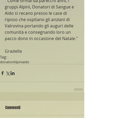
 "Come ormai da parecchi anni, i 
gruppi Alpini, Donatori di Sangue e 
Aido si recano presso le case di 
riposo che ospitano gli anziani di 
Valrovina portando gli auguri delle 
comunità e consegnando loro un 
pacco dono in occasione del Natale."
Graziella
Tag:
donatori
Alpini
aido
Commenti