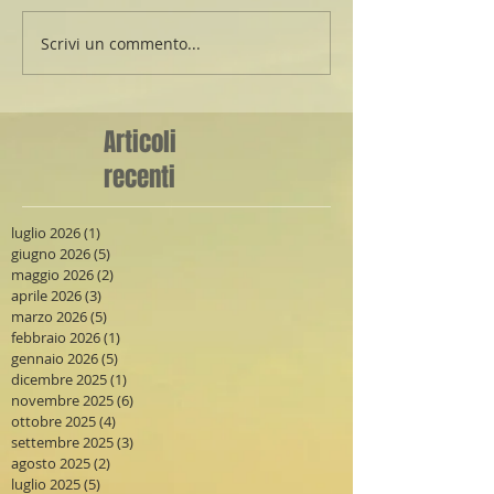
Scrivi un commento...
Articoli
recenti
luglio 2026
(1)
1 post
giugno 2026
(5)
5 post
maggio 2026
(2)
2 post
aprile 2026
(3)
3 post
marzo 2026
(5)
5 post
febbraio 2026
(1)
1 post
gennaio 2026
(5)
5 post
dicembre 2025
(1)
1 post
novembre 2025
(6)
6 post
ottobre 2025
(4)
4 post
settembre 2025
(3)
3 post
agosto 2025
(2)
2 post
luglio 2025
(5)
5 post