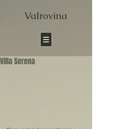
Valrov
ina
Villa Serena