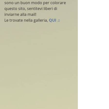
sono un buon modo per colorare 
questo sito, sentitevi liberi di 
inviarne alla mail!
Le trovate nella galleria, 
QUI ♫