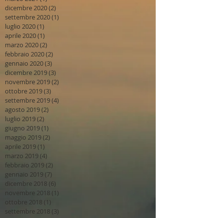
dicembre 2020
(2)
2 post
settembre 2020
(1)
1 post
luglio 2020
(1)
1 post
aprile 2020
(1)
1 post
marzo 2020
(2)
2 post
febbraio 2020
(2)
2 post
gennaio 2020
(3)
3 post
dicembre 2019
(3)
3 post
novembre 2019
(2)
2 post
ottobre 2019
(3)
3 post
settembre 2019
(4)
4 post
agosto 2019
(2)
2 post
luglio 2019
(2)
2 post
giugno 2019
(1)
1 post
maggio 2019
(2)
2 post
aprile 2019
(1)
1 post
marzo 2019
(4)
4 post
febbraio 2019
(2)
2 post
gennaio 2019
(7)
7 post
dicembre 2018
(6)
6 post
novembre 2018
(1)
1 post
ottobre 2018
(1)
1 post
settembre 2018
(3)
3 post