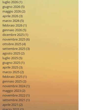
luglio 2026
(1)
1 post
giugno 2026
(5)
5 post
maggio 2026
(2)
2 post
aprile 2026
(3)
3 post
marzo 2026
(5)
5 post
febbraio 2026
(1)
1 post
gennaio 2026
(5)
5 post
dicembre 2025
(1)
1 post
novembre 2025
(6)
6 post
ottobre 2025
(4)
4 post
settembre 2025
(3)
3 post
agosto 2025
(2)
2 post
luglio 2025
(5)
5 post
giugno 2025
(1)
1 post
aprile 2025
(3)
3 post
marzo 2025
(2)
2 post
febbraio 2025
(1)
1 post
gennaio 2025
(2)
2 post
novembre 2024
(1)
1 post
maggio 2023
(2)
2 post
novembre 2022
(1)
1 post
settembre 2021
(1)
1 post
aprile 2021
(2)
2 post
marzo 2021
(1)
1 post