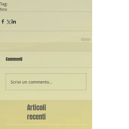
Tag:
foto
Commenti
Scrivi un commento...
Articoli
recenti