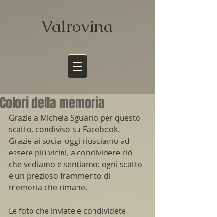
Valrov
ina
Colori della memoria
Grazie a Michela Sguario per questo 
scatto, condiviso su Facebook.
Grazie ai social oggi riusciamo ad 
essere più vicini, a condividere ciò 
che vediamo e sentiamo: ogni scatto 
è un prezioso frammento di 
memoria che rimane.
Le foto che inviate e condividete 