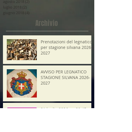
agosto 2018
(2)
2 post
luglio 2018
(2)
2 post
giugno 2018
(4)
4 post
Archivio
Prenotazioni del legnatico
per stagione silvana 2026-
2027
AVVISO PER LEGNATICO
STAGIONE SILVANA 2026-
2027
21 luglio 2026 ore20.45
Minifest Operaestate