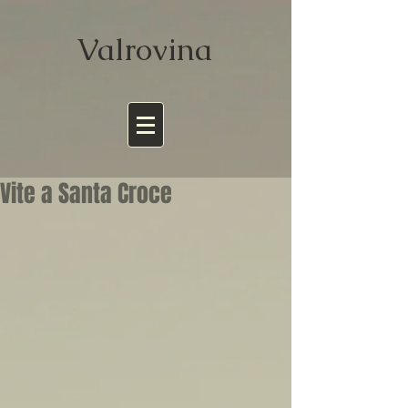
Valrov
ina
Vite a Santa Croce