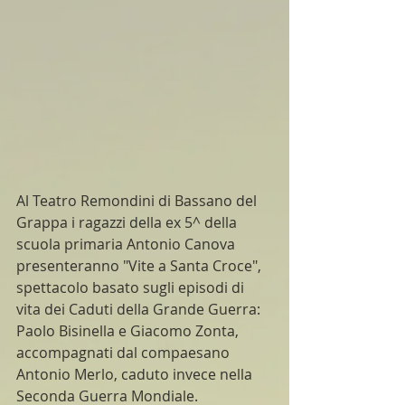
Al Teatro Remondini di Bassano del 
Grappa i ragazzi della ex 5^ della 
scuola primaria Antonio Canova 
presenteranno "Vite a Santa Croce", 
spettacolo basato sugli episodi di 
vita dei Caduti della Grande Guerra: 
Paolo Bisinella e Giacomo Zonta, 
accompagnati dal compaesano 
Antonio Merlo, caduto invece nella 
Seconda Guerra Mondiale.