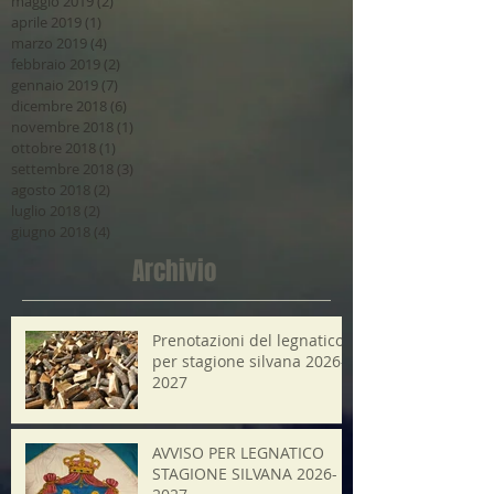
maggio 2019
(2)
2 post
aprile 2019
(1)
1 post
marzo 2019
(4)
4 post
febbraio 2019
(2)
2 post
gennaio 2019
(7)
7 post
dicembre 2018
(6)
6 post
novembre 2018
(1)
1 post
ottobre 2018
(1)
1 post
settembre 2018
(3)
3 post
agosto 2018
(2)
2 post
luglio 2018
(2)
2 post
giugno 2018
(4)
4 post
Archivio
Prenotazioni del legnatico
per stagione silvana 2026-
2027
AVVISO PER LEGNATICO
STAGIONE SILVANA 2026-