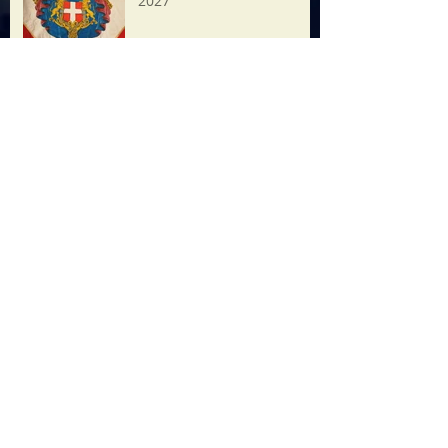
2027
21 luglio 2026 ore20.45
Minifest Operaestate
Ricerca per tag
2025
Alpini
Assemblea pubblica
Bassano
Consiglio Civico
Etra
Ferrari
Festa
Festa Maron
Festa del Maron
Giornale
Grande Guerra
Il Bozzolo
Il Castagno
Museo
Natale
Rievocazione
Sangue
Torre
Video
aceto
aido
alpini
asilo
assemblea
avvisi
balsamico
buon natale
calcetto balilla
calcio
campo
cariche
cineforum
concerto
consiglio
consiglio civico
consiglio di quartiere