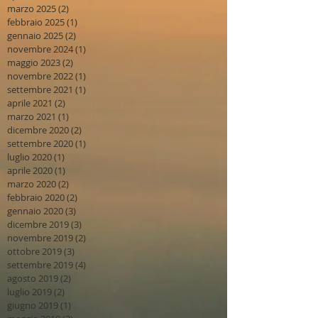
marzo 2025
(2)
2 post
febbraio 2025
(1)
1 post
gennaio 2025
(2)
2 post
novembre 2024
(1)
1 post
maggio 2023
(2)
2 post
novembre 2022
(1)
1 post
settembre 2021
(1)
1 post
aprile 2021
(2)
2 post
marzo 2021
(1)
1 post
dicembre 2020
(2)
2 post
settembre 2020
(1)
1 post
luglio 2020
(1)
1 post
aprile 2020
(1)
1 post
marzo 2020
(2)
2 post
febbraio 2020
(2)
2 post
gennaio 2020
(3)
3 post
dicembre 2019
(3)
3 post
novembre 2019
(2)
2 post
ottobre 2019
(3)
3 post
settembre 2019
(4)
4 post
agosto 2019
(2)
2 post
luglio 2019
(2)
2 post
giugno 2019
(1)
1 post