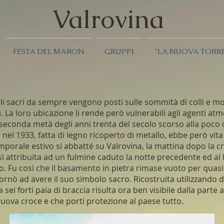
Valrov
ina
FESTA DEL MARON
GRUPPI
"LA NUOVA TORR
li sacri da sempre vengono posti sulle sommità di colli e mon
 La loro ubicazione li rende però vulnerabili agli agenti atmo
 seconda metà degli anni trenta del secolo scorso alla poco 
 nel 1933, fatta di legno ricoperto di metallo, ebbe però vi
orale estivo si abbatté su Valrovina, la mattina dopo la cr
sì attribuita ad un fulmine caduto la notte precedente ed 
lo. Fu così che il basamento in pietra rimase vuoto per quasi 
ornò ad avere il suo simbolo sacro. Ricostruita utilizzando d
 sei forti paia di braccia risulta ora ben visibile dalla parte 
uova croce e che porti protezione al paese tutto.