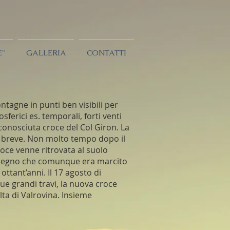
E"
GALLERIA
CONTATTI
tagne in punti ben visibili per
sferici es. temporali, forti venti
conosciuta croce del Col Giron. La
ta breve. Non molto tempo dopo il
oce venne ritrovata al suolo
al legno che comunque era marcito
ottant’anni. Il 17 agosto di
ue grandi travi, la nuova croce
alta di Valrovina. Insieme