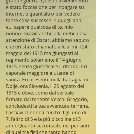
grande guerra. Questo avvenimento
è stato l’occasione per indagare su
internet e quant’altro per vedere
tante cose successe in quegli anni
e… sapere qualcosa di te, mio
nonno. Grazie anche alla meticolosa
attenzione di Oscar, abbiamo saputo
che eri stato chiamato alle armi il 24
maggio del 1915 ma giungesti al
regimento solamente il 14 giugno
1915, senza giustificare il ritardo. Eri
caporale maggiore aiutante di
sanità. Eri presente nella battaglia di
Dolje, ora Slovenia, il 29 agosto del
1915 e dove, come dal verbale
firmato dal tenente Vecchi Gregorio,
concludesti la tua avventura terrena.
Lasciavi la nonna con tre figli uno di
7, l’altro di 5 e la più piccolina di 3
anni. Quanto sei rimasto nei pensieri
di quei tre figli che tanto hanno