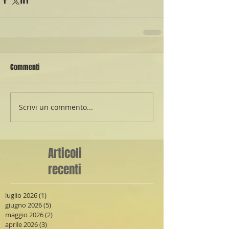
Commenti
Scrivi un commento...
Articoli
recenti
luglio 2026
(1)
1 post
giugno 2026
(5)
5 post
maggio 2026
(2)
2 post
aprile 2026
(3)
3 post