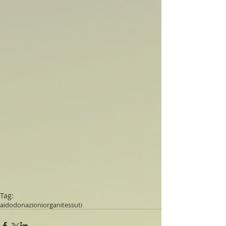
Tag:
aido
donazioni
organi
tessuti