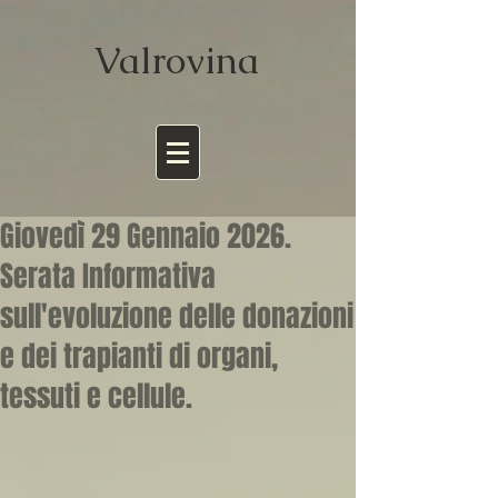
Valrov
ina
Giovedì 29 Gennaio 2026.
Serata Informativa
sull'evoluzione delle donazioni
e dei trapianti di organi,
tessuti e cellule.