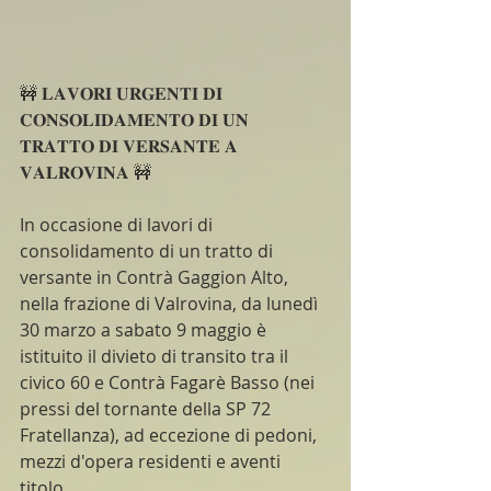
🚧 𝐋𝐀𝐕𝐎𝐑𝐈 𝐔𝐑𝐆𝐄𝐍𝐓𝐈 𝐃𝐈 
𝐂𝐎𝐍𝐒𝐎𝐋𝐈𝐃𝐀𝐌𝐄𝐍𝐓𝐎 𝐃𝐈 𝐔𝐍 
𝐓𝐑𝐀𝐓𝐓𝐎 𝐃𝐈 𝐕𝐄𝐑𝐒𝐀𝐍𝐓𝐄 𝐀 
𝐕𝐀𝐋𝐑𝐎𝐕𝐈𝐍𝐀 🚧
In occasione di lavori di 
consolidamento di un tratto di 
versante in Contrà Gaggion Alto, 
nella frazione di Valrovina, da lunedì 
30 marzo a sabato 9 maggio è 
istituito il divieto di transito tra il 
civico 60 e Contrà Fagarè Basso (nei 
pressi del tornante della SP 72 
Fratellanza), ad eccezione di pedoni, 
mezzi d'opera residenti e aventi 
titolo.