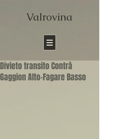
Valrov
ina
Divieto transito Contrà
Gaggion Alto-Fagare Basso