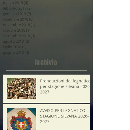
marzo 2019
(4)
4 post
febbraio 2019
(2)
2 post
gennaio 2019
(7)
7 post
dicembre 2018
(6)
6 post
novembre 2018
(1)
1 post
ottobre 2018
(1)
1 post
settembre 2018
(3)
3 post
agosto 2018
(2)
2 post
luglio 2018
(2)
2 post
giugno 2018
(4)
4 post
Archivio
Prenotazioni del legnatico
per stagione silvana 2026-
2027
AVVISO PER LEGNATICO
STAGIONE SILVANA 2026-
2027