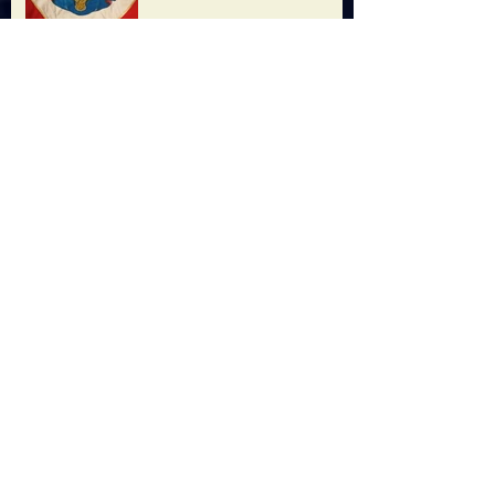
21 luglio 2026 ore20.45
Minifest Operaestate
Ricerca per tag
2025
Alpini
Assemblea pubblica
Bassano
Consiglio Civico
Etra
Ferrari
Festa
Festa Maron
Festa del Maron
Giornale
Grande Guerra
Il Bozzolo
Il Castagno
Museo
Natale
Rievocazione
Sangue
Torre
Video
aceto
aido
alpini
asilo
assemblea
avvisi
balsamico
buon natale
calcetto balilla
calcio
campo
cariche
cineforum
concerto
consiglio
consiglio civico
consiglio di quartiere
consiglio direttivo
culture
digitale
donatori
donatori di sangue
donazioni
eletti
elezioni