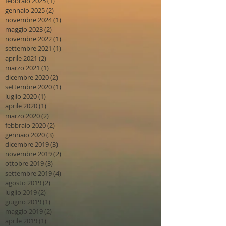
febbraio 2025
(1)
1 post
gennaio 2025
(2)
2 post
novembre 2024
(1)
1 post
maggio 2023
(2)
2 post
novembre 2022
(1)
1 post
settembre 2021
(1)
1 post
aprile 2021
(2)
2 post
marzo 2021
(1)
1 post
dicembre 2020
(2)
2 post
settembre 2020
(1)
1 post
luglio 2020
(1)
1 post
aprile 2020
(1)
1 post
marzo 2020
(2)
2 post
febbraio 2020
(2)
2 post
gennaio 2020
(3)
3 post
dicembre 2019
(3)
3 post
novembre 2019
(2)
2 post
ottobre 2019
(3)
3 post
settembre 2019
(4)
4 post
agosto 2019
(2)
2 post
luglio 2019
(2)
2 post
giugno 2019
(1)
1 post
maggio 2019
(2)
2 post
aprile 2019
(1)
1 post