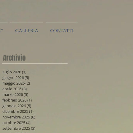
E"
GALLERIA
CONTATTI
Archivio
luglio 2026
(1)
1 post
giugno 2026
(5)
5 post
maggio 2026
(2)
2 post
aprile 2026
(3)
3 post
marzo 2026
(5)
5 post
febbraio 2026
(1)
1 post
gennaio 2026
(5)
5 post
dicembre 2025
(1)
1 post
novembre 2025
(6)
6 post
ottobre 2025
(4)
4 post
settembre 2025
(3)
3 post