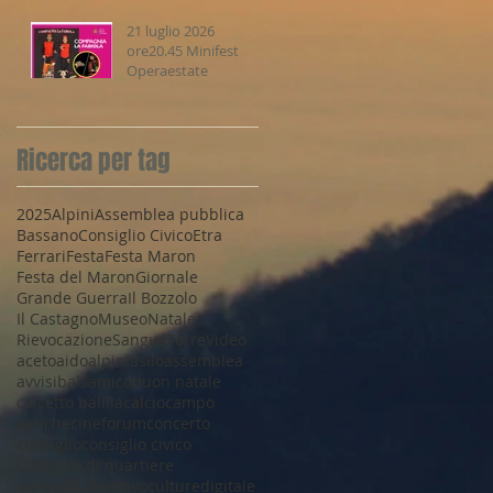
21 luglio 2026
ore20.45 Minifest
Operaestate
Ricerca per tag
2025
Alpini
Assemblea pubblica
Bassano
Consiglio Civico
Etra
Ferrari
Festa
Festa Maron
Festa del Maron
Giornale
Grande Guerra
Il Bozzolo
Il Castagno
Museo
Natale
Rievocazione
Sangue
Torre
Video
aceto
aido
alpini
asilo
assemblea
avvisi
balsamico
buon natale
calcetto balilla
calcio
campo
cariche
cineforum
concerto
consiglio
consiglio civico
consiglio di quartiere
consiglio direttivo
culture
digitale