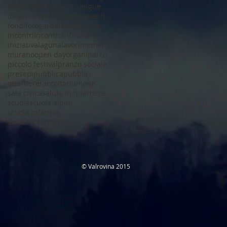
donatori
donatori di sangue
donazioni
eletti
elezioni
eventi
fondi
foto
gardaland
giornale
incontri
incontro
infanzia
iniziativa
laguna
lavori
memoria
murano
open day
organi
parco
piccolo festival
pranzo sociale
presepi
pubblica
pubblici
quartiere
raccolta
riunione
sala civica
salute in quartiere
scuola
scuola alpini
scuola infanzia
serate informative
​© Valrovina 2015