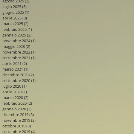
agosto 2025
(2)
2 post
luglio 2025
(5)
5 post
giugno 2025
(1)
1 post
aprile 2025
(3)
3 post
marzo 2025
(2)
2 post
febbraio 2025
(1)
1 post
gennaio 2025
(2)
2 post
novembre 2024
(1)
1 post
maggio 2023
(2)
2 post
novembre 2022
(1)
1 post
settembre 2021
(1)
1 post
aprile 2021
(2)
2 post
marzo 2021
(1)
1 post
dicembre 2020
(2)
2 post
settembre 2020
(1)
1 post
luglio 2020
(1)
1 post
aprile 2020
(1)
1 post
marzo 2020
(2)
2 post
febbraio 2020
(2)
2 post
gennaio 2020
(3)
3 post
dicembre 2019
(3)
3 post
novembre 2019
(2)
2 post
ottobre 2019
(3)
3 post
settembre 2019
(4)
4 post